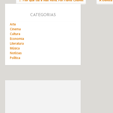
←
Flor que cai e não volta. Por Flávio Chaves
A crônica
CATEGORIAS
Arte
Cinema
Cultura
Economia
Literatura
Música
Notícias
Política