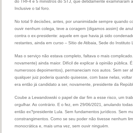
do TRF4 e 5 ministros do STJ, que detidamente examinaram a 
Inclusive o tal foro.
No total 9 decisões, antes, por unanimidade sempre quando col
ouvir nenhum colega, teve a coragem (digamos assim) de anu
contra o ex-presidente: aquele em que havia já sido condenado,
restantes, ainda em curso – Sítio de Atibaia, Sede do Instituto 
Mas o serviço não estava completo, faltava o mais complicad
novamente) ainda maior. Difícil de explicar à opinião pública. É
numerosos depoimentos), permaneciam nos autos. Sem ser afe
qualquer juiz poderia quando quisesse, com base nelas, volta
era então já candidato a ser, novamente, presidente da Repúbl
Coube a Lewandowski o papel de dar fim a esse risco, um trab
orgulhar. Ao contrário. E o fez, em 29/06/2021, anulando todas
então ex?presidente Lula. Sem fundamentos jurídicos. Sem m
constrangimentos. Como se seu poder não tivesse nenhum li
monocrática e, mais uma vez, sem ouvir ninguém.