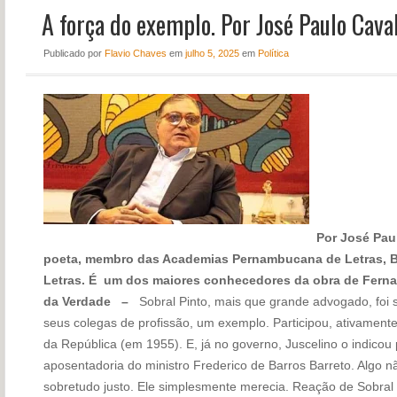
A força do exemplo. Por José Paulo Caval
NOTÍCIAS
PERFIL
Publicado
por
Flavio Chaves
em
julho 5, 2025
em
Política
CONTATO
Por José Paul
poeta, membro das Academias Pernambucana de Letras, Br
Letras. É um dos maiores conhecedores da obra de Fern
da Verdade –
Sobral Pinto, mais que grande advogado, foi 
seus colegas de profissão, um exemplo. Participou, ativament
da República (em 1955). E, já no governo, Juscelino o indico
aposentadoria do ministro Frederico de Barros Barreto. Algo 
sobretudo justo. Ele simplesmente merecia. Reação de Sobral