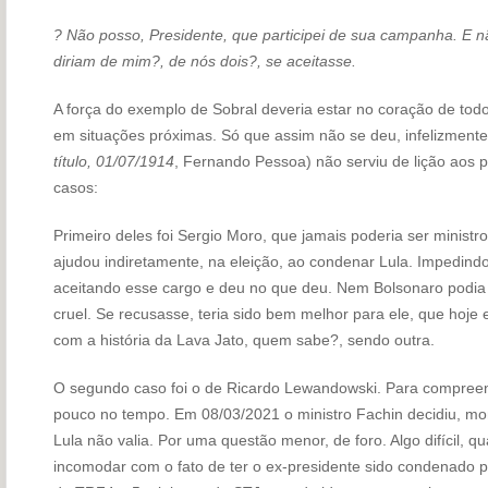
? Não posso, Presidente, que participei de sua campanha. E n
diriam de mim?, de nós dois?, se aceitasse.
A força do exemplo de Sobral deveria estar no coração de tod
em situações próximas. Só que assim não se deu, infelizmente
título,
01/07/1914
, Fernando Pessoa) não serviu de lição aos
casos:
Primeiro deles foi Sergio Moro, que jamais poderia ser ministr
ajudou indiretamente, na eleição, ao condenar Lula. Impedind
aceitando esse cargo e deu no que deu. Nem Bolsonaro podia c
cruel. Se recusasse, teria sido bem melhor para ele, que hoje 
com a história da Lava Jato, quem sabe?, sendo outra.
O segundo caso foi o de Ricardo Lewandowski. Para compreend
pouco no tempo. Em 08/03/2021 o ministro Fachin decidiu, m
Lula não valia. Por uma questão menor, de foro. Algo difícil, q
incomodar com o fato de ter o ex-presidente sido condenado p