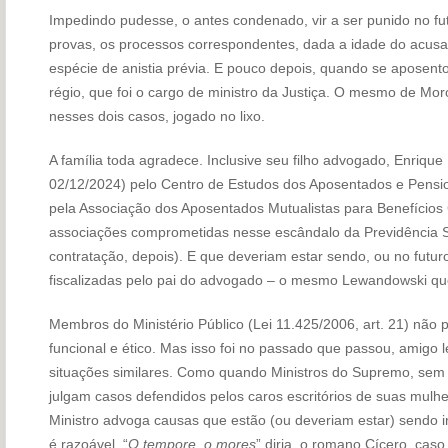
Impedindo pudesse, o antes condenado, vir a ser punido no fu
provas, os processos correspondentes, dada a idade do acusa
espécie de anistia prévia. E pouco depois, quando se apose
régio, que foi o cargo de ministro da Justiça. O mesmo de Mo
nesses dois casos, jogado no lixo.
A família toda agradece. Inclusive seu filho advogado, Enriqu
02/12/2024) pelo Centro de Estudos dos Aposentados e Pensio
pela Associação dos Aposentados Mutualistas para Benefícios
associações comprometidas nesse escândalo da Previdência S
contratação, depois). E que deveriam estar sendo, ou no futuro
fiscalizadas pelo pai do advogado – o mesmo Lewandowski que, 
Membros do Ministério Público (Lei 11.425/2006, art. 21) nã
funcional e ético. Mas isso foi no passado que passou, amigo le
situações similares. Como quando Ministros do Supremo, sem 
julgam casos defendidos pelos caros escritórios de suas mulher
Ministro advoga causas que estão (ou deveriam estar) sendo in
é razoável. “
O tempore, o mores
” diria, o romano Cícero, caso