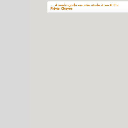
←
A madrugada em mim ainda é você. Por
Flávio Chaves