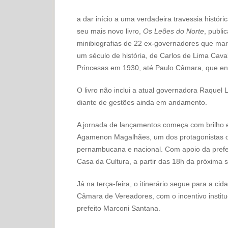
a dar início a uma verdadeira travessia histó
seu mais novo livro,
Os Leões do Norte
, publi
minibiografias de 22 ex-governadores que ma
um século de história, de Carlos de Lima Cav
Princesas em 1930, até Paulo Câmara, que en
O livro não inclui a atual governadora Raquel L
diante de gestões ainda em andamento.
A jornada de lançamentos começa com brilho e
Agamenon Magalhães, um dos protagonistas do l
pernambucana e nacional. Com apoio da prefe
Casa da Cultura, a partir das 18h da próxima 
Já na terça-feira, o itinerário segue para a ci
Câmara de Vereadores, com o incentivo instituc
prefeito Marconi Santana.