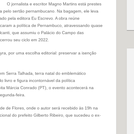
O jornalista e escritor Magno Martins está prestes
rica pelo sertão pernambucano. Na bagagem, ele leva
cado pela editora Eu Escrevo. A obra reúne
rcaram a política de Pernambuco, atravessando quase
alcanti, que assumiu o Palácio do Campo das
cerrou seu ciclo em 2022.
yra, por uma escolha editorial: preservar a isenção
m Serra Talhada, terra natal do emblemático
ivro e figura incontornável da política
ita Márcia Conrado (PT), o evento acontecerá na
segunda-feira.
dade de Flores, onde o autor será recebido às 19h na
ional do prefeito Gilberto Ribeiro, que sucedeu o ex-