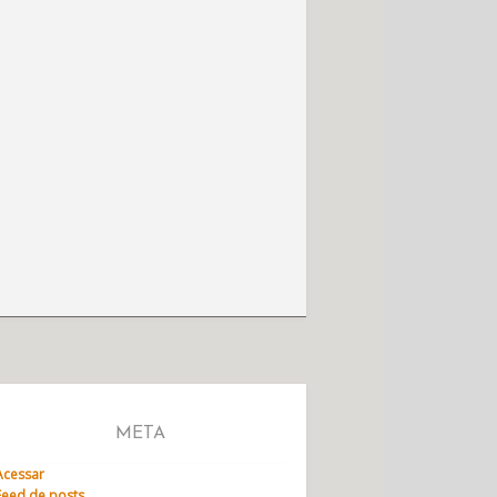
META
Acessar
Feed de posts