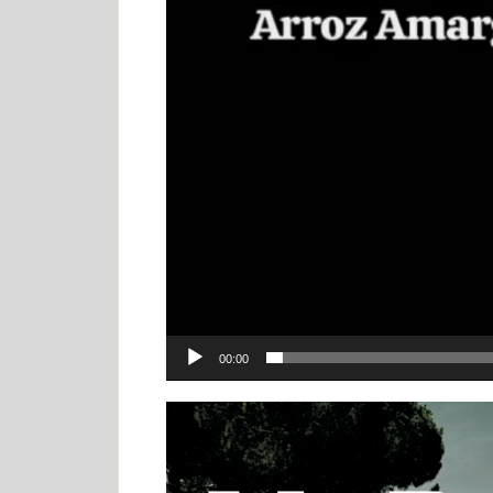
00:00
Tocador
de
vídeo