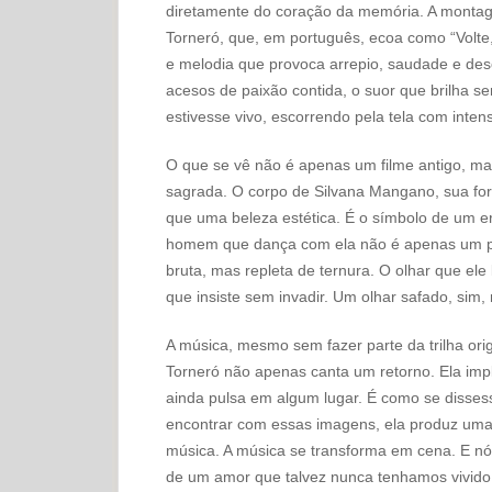
diretamente do coração da memória. A montage
Torneró, que, em português, ecoa como “Volte,
e melodia que provoca arrepio, saudade e des
acesos de paixão contida, o suor que brilha 
estivesse vivo, escorrendo pela tela com inten
O que se vê não é apenas um filme antigo, m
sagrada. O corpo de Silvana Mangano, sua forç
que uma beleza estética. É o símbolo de um er
homem que dança com ela não é apenas um pe
bruta, mas repleta de ternura. O olhar que ele
que insiste sem invadir. Um olhar safado, sim
A música, mesmo sem fazer parte da trilha orig
Torneró não apenas canta um retorno. Ela imp
ainda pulsa em algum lugar. É como se disses
encontrar com essas imagens, ela produz uma
música. A música se transforma em cena. E n
de um amor que talvez nunca tenhamos vivid