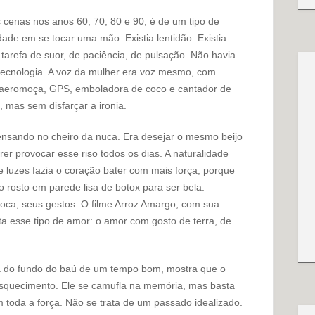
s cenas nos anos 60, 70, 80 e 90, é de um tipo de
ade em se tocar uma mão. Existia lentidão. Existia
 tarefa de suor, de paciência, de pulsação. Não havia
 tecnologia. A voz da mulher era voz mesmo, com
 aeromoça, GPS, emboladora de coco e cantador de
, mas sem disfarçar a ironia.
ensando no cheiro da nuca. Era desejar o mesmo beijo
rer provocar esse riso todos os dias. A naturalidade
e luzes fazia o coração bater com mais força, porque
 rosto em parede lisa de botox para ser bela.
boca, seus gestos. O filme Arroz Amargo, com sua
ta esse tipo de amor: o amor com gosto de terra, de
a do fundo do baú de um tempo bom, mostra que o
esquecimento. Ele se camufla na memória, mas basta
oda a força. Não se trata de um passado idealizado.