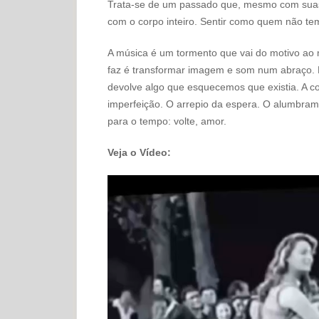
Trata-se de um passado que, mesmo com suas d
com o corpo inteiro. Sentir como quem não te
A música é um tormento que vai do motivo ao
faz é transformar imagem e som num abraço. 
devolve algo que esquecemos que existia. A c
imperfeição. O arrepio da espera. O alumbrame
para o tempo: volte, amor.
Veja o Vídeo:
Tocador
de
vídeo