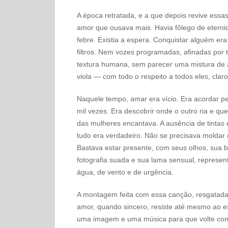
A época retratada, e a que depois revive essa
amor que ousava mais. Havia fôlego de eternid
febre. Existia a espera. Conquistar alguém era
filtros. Nem vozes programadas, afinadas por
textura humana, sem parecer uma mistura de
viola — com todo o respeito a todos eles, claro
Naquele tempo, amar era vício. Era acordar p
mil vezes. Era descobrir onde o outro ria e que
das mulheres encantava. A ausência de tintas 
tudo era verdadeiro. Não se precisava moldar o
Bastava estar presente, com seus olhos, sua 
fotografia suada e sua lama sensual, represen
água, de vento e de urgência.
A montagem feita com essa canção, resgatad
amor, quando sincero, resiste até mesmo ao 
uma imagem e uma música para que volte com t