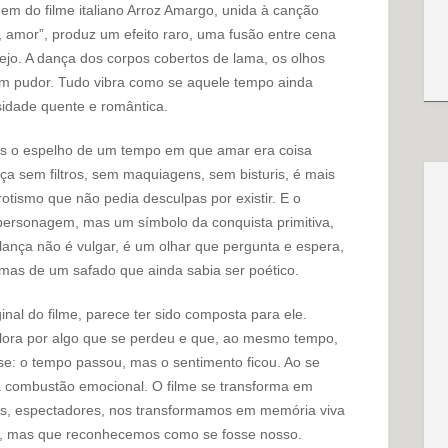
m do filme italiano Arroz Amargo, unida à canção
 amor”, produz um efeito raro, uma fusão entre cena
ejo. A dança dos corpos cobertos de lama, os olhos
sem pudor. Tudo vibra como se aquele tempo ainda
sidade quente e romântica.
as o espelho de um tempo em que amar era coisa
a sem filtros, sem maquiagens, sem bisturis, é mais
otismo que não pedia desculpas por existir. E o
rsonagem, mas um símbolo da conquista primitiva,
 lança não é vulgar, é um olhar que pergunta e espera,
, mas de um safado que ainda sabia ser poético.
inal do filme, parece ter sido composta para ele.
lora por algo que se perdeu e que, ao mesmo tempo,
se: o tempo passou, mas o sentimento ficou. Ao se
 combustão emocional. O filme se transforma em
ós, espectadores, nos transformamos em memória viva
o, mas que reconhecemos como se fosse nosso.