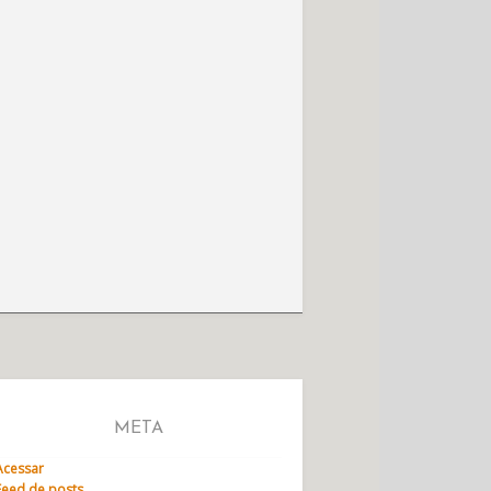
META
Acessar
Feed de posts