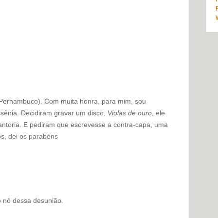
 Pernambuco). Com muita honra, para mim, sou
ssênia. Decidiram gravar um disco,
Violas de ouro
, ele
antoria. E pediram que escrevesse a contra-capa, uma
s, dei os parabéns
 o nó dessa desunião.