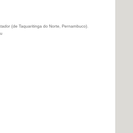
tador
(de Taquaritinga do Norte, Pernambuco).
ou