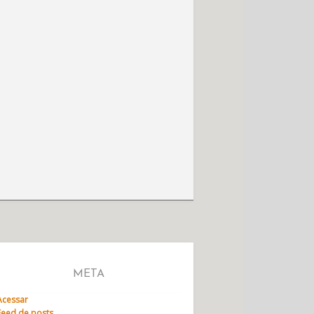
META
Acessar
Feed de posts