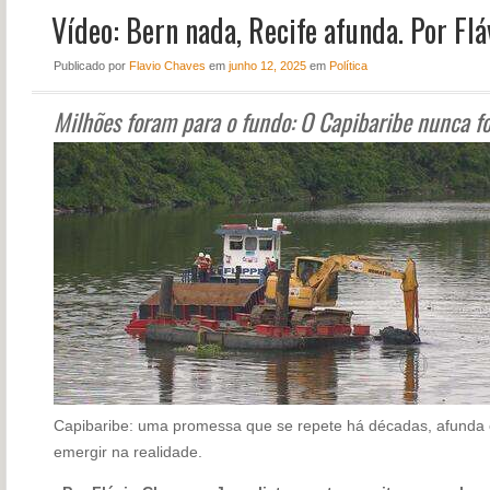
Vídeo: Bern nada, Recife afunda. Por Fl
NOTÍCIAS
PERFIL
Publicado
por
Flavio Chaves
em
junho 12, 2025
em
Política
CONTATO
Milhões foram para o fundo: O Capibaribe nunca foi
Capibaribe: uma promessa que se repete há décadas, afunda 
emergir na realidade.