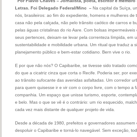
Por Flávio Chaves – Jornalista, poeta, escritor e memb
Letras. Foi Delegado Federal/Minc –
Na capital da Suíça, u
nós, brasileiros: ao fim do expediente, homens e mulheres de 
casa não pela calçada, não pelo trânsito caótico de carros e 
pelas águas cristalinas do rio Aare. Com bolsas impermeáveis
seus pertences, deixam-se levar pela correnteza límpida, em u
sustentabilidade e mobilidade urbana. Um ritual que traduz a s
planejamento público e bem-estar cotidiano. Bern vive o rio.
E por que não nós? O Capibaribe, se tivesse sido tratado como
do que a cicatriz cinza que corta o Recife. Poderia ser, por exe
ao trânsito sufocante das avenidas asfaltadas. Um corredor u
para quem quisesse ir e vir com o corpo livre, com o tempo a
companhia. Um espaço que unisse turismo, esporte, contemplaç
e belo. Mas o que se vê é o contrário: um rio esquecido, malch
cada vez mais distante de qualquer projeto de vida.
Desde a década de 1980, prefeitos e governadores assumem o
despoluir o Capibaribe e torná-lo navegável. Sem exceção, 