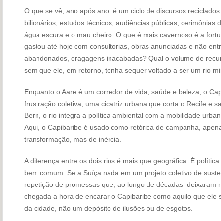
O que se vê, ano após ano, é um ciclo de discursos reciclados
bilionários, estudos técnicos, audiências públicas, cerimônias
água escura e o mau cheiro. O que é mais cavernoso é a fortu
gastou até hoje com consultorias, obras anunciadas e não ent
abandonados, dragagens inacabadas? Qual o volume de recurs
sem que ele, em retorno, tenha sequer voltado a ser um rio 
Enquanto o Aare é um corredor de vida, saúde e beleza, o Cap
frustração coletiva, uma cicatriz urbana que corta o Recife e s
Bern, o rio integra a política ambiental com a mobilidade urb
Aqui, o Capibaribe é usado como retórica de campanha, apen
transformação, mas de inércia.
A diferença entre os dois rios é mais que geográfica. É polític
bem comum. Se a Suíça nada em um projeto coletivo de sustent
repetição de promessas que, ao longo de décadas, deixaram ra
chegada a hora de encarar o Capibaribe como aquilo que ele se
da cidade, não um depósito de ilusões ou de esgotos.