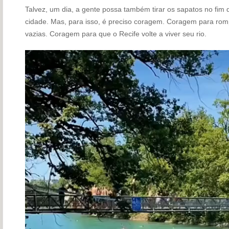
Talvez, um dia, a gente possa também tirar os sapatos no fim
cidade. Mas, para isso, é preciso coragem. Coragem para rom
vazias. Coragem para que o Recife volte a viver seu rio.
Tocador
de
vídeo