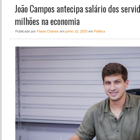
João Campos antecipa salário dos servid
NOTÍCIAS
PERFIL
milhões na economia
CONTATO
Publicado
por
Flavio Chaves
em
junho 10, 2025
em
Política