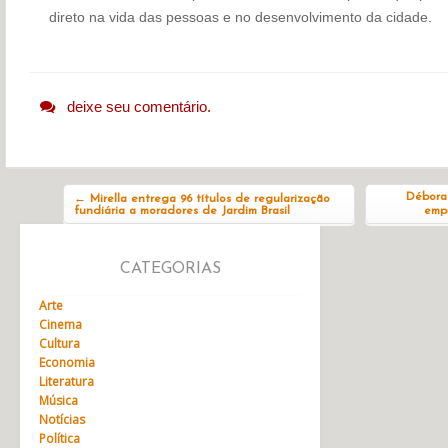
direto na vida das pessoas e no desenvolvimento da cidade.
deixe seu comentário.
Navegação do post
Débora 
←
Mirella entrega 96 títulos de regularização
fundiária a moradores de Jardim Brasil
empr
CATEGORIAS
Arte
Cinema
Cultura
Economia
Literatura
Música
Notícias
Política