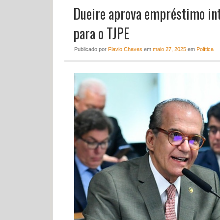
Dueire aprova empréstimo in
para o TJPE
Publicado
por
Flavio Chaves
em
maio 27, 2025
em
Política