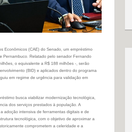
tos Econômicos (CAE) do Senado, um empréstimo
a de Pernambuco. Relatado pelo senador Fernando
lhões, o equivalente a R$ 188 milhões -, serão
senvolvimento (BID) e aplicados dentro do programa
seguiu em regime de urgência para validação em
réstimo busca viabilizar modernização tecnológica,
ência dos serviços prestados à população. A
a adoção intensiva de ferramentas digitais e de
aestrutura tecnológica, com o objetivo de aproximar a
historicamente comprometem a celeridade e a