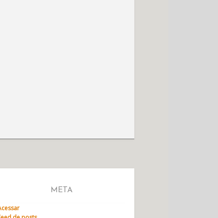
META
Acessar
Feed de posts