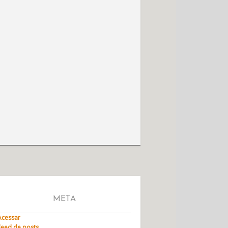
META
Acessar
Feed de posts