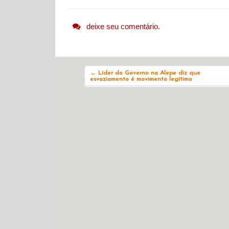
deixe seu comentário.
Navegação do post
←
Líder do Governo na Alepe diz que
esvaziamento é movimento legítimo