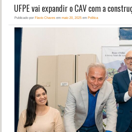
UFPE vai expandir o CAV com a construç
NOTÍCIAS
PERFIL
Publicado
por
Flavio Chaves
em
maio 20, 2025
em
Política
CONTATO