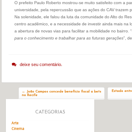
O prefeito Paulo Roberto mostrou-se muito satisfeito com a par
universidade, pela repercussão que as ações do CAV trazem pa
Na solenidade, ele falou da luta da comunidade do Alto do Rese
centro acadêmico, e a necessidade de investir ainda mais na 
a abertura de novas vias para facilitar a mobilidade no bairro. “
para o conhecimento e trabalhar para as futuras gerações
”, d
deixe seu comentário.
Navegação do post
Estado entr
←
João Campos concede benefício fiscal a bets
no Recife
CATEGORIAS
Arte
Cinema