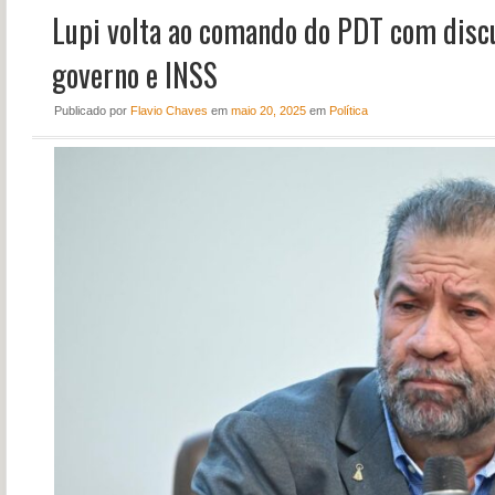
Lupi volta ao comando do PDT com discu
NOTÍCIAS
PERFIL
governo e INSS
CONTATO
Publicado
por
Flavio Chaves
em
maio 20, 2025
em
Política