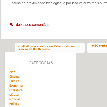
causa da proximidade ideológica, e por isso valoriza mais outr
deixe seu comentário.
Navegação do post
MEC proíbe
←
Mirella e presidente da Cehab vistoriam
limpeza do Rio Beberibe
CATEGORIAS
Arte
Cinema
Cultura
Economia
Literatura
Música
Notícias
Política