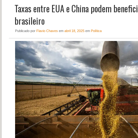
Taxas entre EUA e China podem benefici
NOTÍCIAS
PERFIL
brasileiro
CONTATO
Publicado
por
Flavio Chaves
em
abril 18, 2025
em
Política