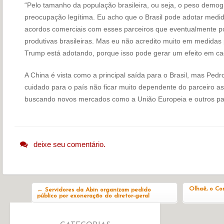
“Pelo tamanho da população brasileira, ou seja, o peso demogr
preocupação legítima. Eu acho que o Brasil pode adotar medid
acordos comerciais com esses parceiros que eventualmente p
produtivas brasileiras. Mas eu não acredito muito em medidas p
Trump está adotando, porque isso pode gerar um efeito em ca
A China é vista como a principal saída para o Brasil, mas Pedro
cuidado para o país não ficar muito dependente do parceiro asi
buscando novos mercados como a União Europeia e outros paí
deixe seu comentário.
Navegação do post
Olhaê, o Corr
←
Servidores da Abin organizam pedido
público por exoneração do diretor-geral