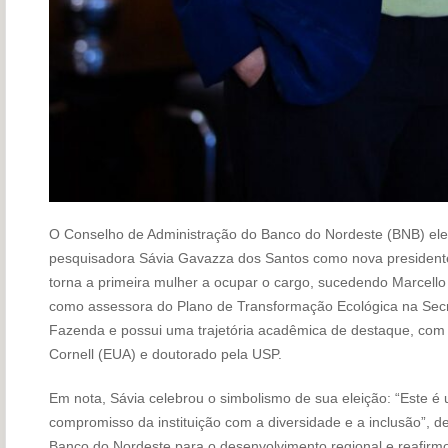
O Conselho de Administração do Banco do Nordeste (BNB) eleg
pesquisadora Sávia Gavazza dos Santos como nova presidente
torna a primeira mulher a ocupar o cargo, sucedendo Marcello 
como assessora do Plano de Transformação Ecológica na Secre
Fazenda e possui uma trajetória acadêmica de destaque, com
Cornell (EUA) e doutorado pela USP.
Em nota, Sávia celebrou o simbolismo de sua eleição: “Este é 
compromisso da instituição com a diversidade e a inclusão”, d
Banco do Nordeste para o desenvolvimento regional e reafi