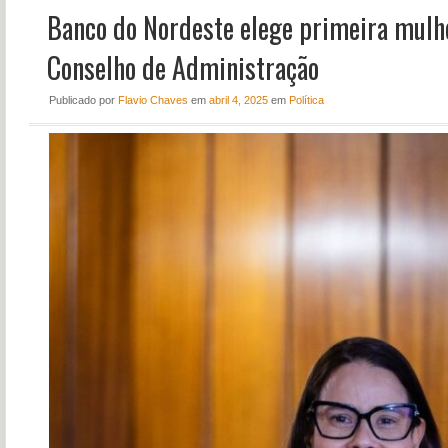
Banco do Nordeste elege primeira mulhe
NOTÍCIAS
PERFIL
Conselho de Administração
CONTATO
Publicado
por
Flavio Chaves
em
abril 4, 2025
em
Política