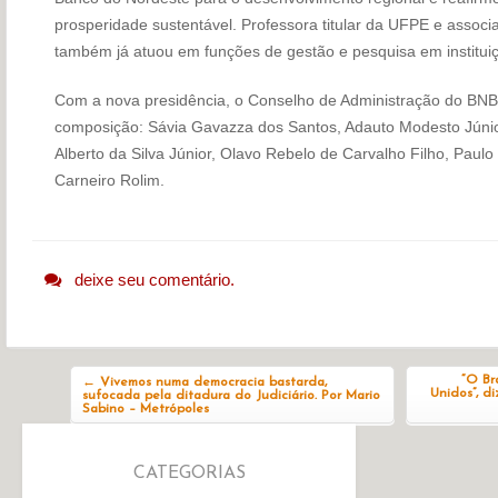
prosperidade sustentável. Professora titular da UFPE e associ
também já atuou em funções de gestão e pesquisa em instituiçõ
Com a nova presidência, o Conselho de Administração do BNB
composição: Sávia Gavazza dos Santos, Adauto Modesto Júnio
Alberto da Silva Júnior, Olavo Rebelo de Carvalho Filho, Pau
Carneiro Rolim.
deixe seu comentário.
Navegação do post
“O Br
←
Vivemos numa democracia bastarda,
Unidos”, d
sufocada pela ditadura do Judiciário. Por Mario
Sabino – Metrópoles
CATEGORIAS