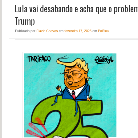
Lula vai desabando e acha que o problem
NOTÍCIAS
PERFIL
Trump
CONTATO
Publicado
por
Flavio Chaves
em
fevereiro 17, 2025
em
Política