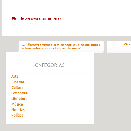
deixe seu comentário.
Navegação do post
Vice
←
“Escrever versos sem pensar, que sejam puros
e inocentes como princípio do amor”
CATEGORIAS
Arte
Cinema
Cultura
Economia
Literatura
Música
Notícias
Política