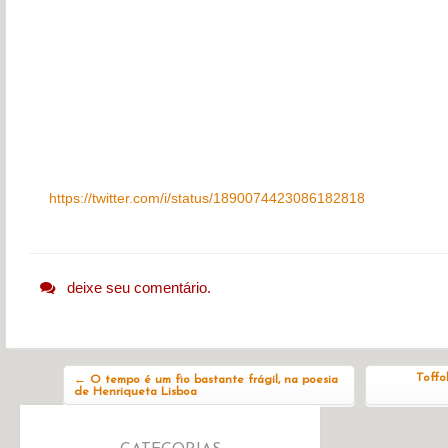
https://twitter.com/i/status/1890074423086182818
deixe seu comentário.
Navegação do post
Toffo
←
O tempo é um fio bastante frágil, na poesia
de Henriqueta Lisboa