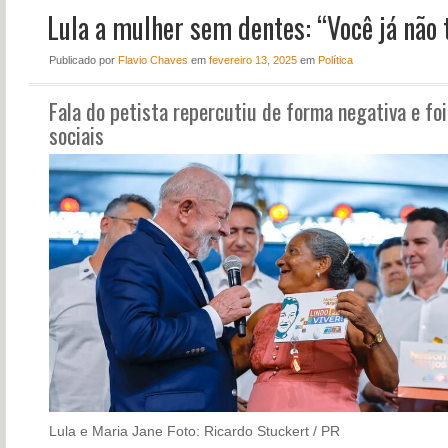
Lula a mulher sem dentes: “Você já não
NOTÍCIAS
PERFIL
Publicado
por
Flavio Chaves
em
fevereiro 13, 2025
em
Política
CONTATO
Fala do petista repercutiu de forma negativa e foi
sociais
Lula e Maria Jane
Foto: Ricardo Stuckert / PR