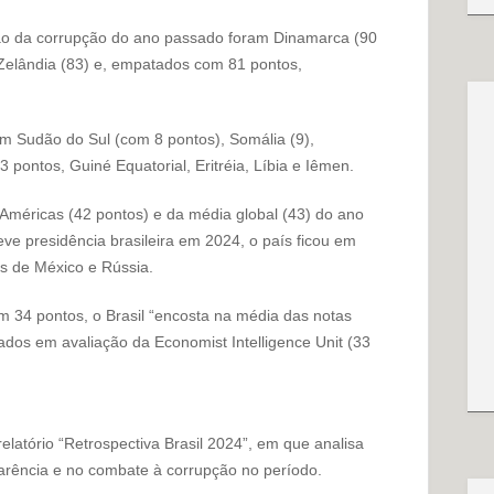
ão da corrupção do ano passado foram Dinamarca (90
 Zelândia (83) e, empatados com 81 pontos,
am Sudão do Sul (com 8 pontos), Somália (9),
 pontos, Guiné Equatorial, Eritréia, Líbia e Iêmen.
 Américas (42 pontos) e da média global (43) do ano
ve presidência brasileira em 2024, o país ficou em
s de México e Rússia.
m 34 pontos, o Brasil “encosta na média das notas
dos em avaliação da Economist Intelligence Unit (33
latório “Retrospectiva Brasil 2024”, em que analisa
parência e no combate à corrupção no período.