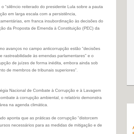
o “silêncio reiterado do presidente Lula sobre a pauta
upção em larga escala com a persistência,
amentárias, em franca insubordinação às decisões do
ação da Proposta de Emenda à Constituição (PEC) da
omo avanços no campo anticorrupção estão “decisões
 e rastreabilidade às emendas parlamentares” e o
upção de juízes de forma inédita, embora ainda sob
nto de membros de tribunais superiores”.
tégia Nacional de Combate à Corrupção e à Lavagem
ombate à corrupção ambiental, o relatório demonstra
área na agenda climática.
o aponta que as práticas de corrupção “distorcem
ecursos necessários para as medidas de mitigação e de