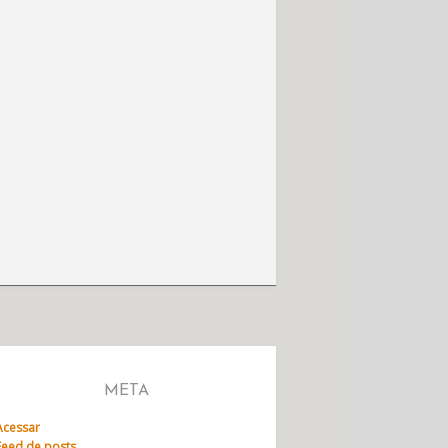
META
Acessar
Feed de posts