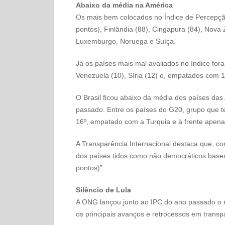
Abaixo da média na América
Os mais bem colocados no Índice de Percepç
pontos), Finlândia (88), Cingapura (84), Nova
Luxemburgo, Noruega e Suíça.
Já os países mais mal avaliados no índice for
Venezuela (10), Síria (12) e, empatados com 13
O Brasil ficou abaixo da média dos países das
passado. Entre os países do G20, grupo que te
16º, empatado com a Turquia e à frente apena
A Transparência Internacional destaca que, co
dos países tidos como não democráticos basea
pontos)”.
Silêncio de Lula
A ONG lançou junto ao IPC do ano passado o re
os principais avanços e retrocessos em trans