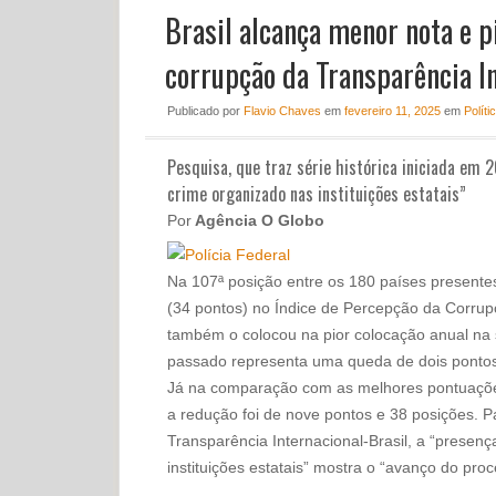
Brasil alcança menor nota e p
corrupção da Transparência I
Publicado
por
Flavio Chaves
em
fevereiro 11, 2025
em
Políti
Pesquisa, que traz série histórica iniciada em 
crime organizado nas instituições estatais”
Por
Agência O Globo
Na 107ª posição entre os 180 países presentes
(34 pontos) no Índice de Percepção da Corrupç
também o colocou na pior colocação anual na s
passado representa uma queda de dois pontos 
Já na comparação com as melhores pontuações
a redução foi de nove pontos e 38 posições. P
Transparência Internacional-Brasil, a “presenç
instituições estatais” mostra o “avanço do pro