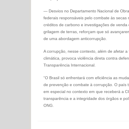
— Desvios no Departamento Nacional de Obras
federais responsáveis pelo combate às secas n
créditos de carbono e investigações de vend
grilagem de terras, reforçam que só avançarem
de uma abordagem anticorrupção.
A corrupção, nesse contexto, além de afetar a
climática, provoca violência direta contra def
Transparência Internacional.
“O Brasil só enfrentará com eficiência as mu
de prevenção e combate à corrupção. O país 
em especial no contexto em que receberá a CO
transparência e a integridade dos órgãos e polí
ONG.