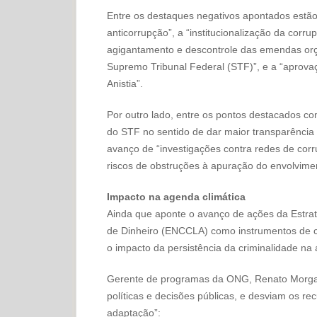
Entre os destaques negativos apontados estão 
anticorrupção”, a “institucionalização da corr
agigantamento e descontrole das emendas orç
Supremo Tribunal Federal (STF)”, e a “aprov
Anistia”.
Por outro lado, entre os pontos destacados c
do STF no sentido de dar maior transparência
avanço de “investigações contra redes de corr
riscos de obstruções à apuração do envolvime
Impacto na agenda climática
Ainda que aponte o avanço de ações da Estra
de Dinheiro (ENCCLA) como instrumentos de c
o impacto da persistência da criminalidade na 
Gerente de programas da ONG, Renato Morgad
políticas e decisões públicas, e desviam os r
adaptação”: