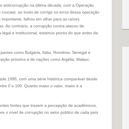
so anticorrupção na última década, com a Operação
cruciais: ao invés de corrigir os erros dessa operação
s importante, falhou em olhar para as raízes
s. Ao contrário, a corrupção contra-atacou de
 legal e institucional, estamos piores do que antes da
países como Bulgária, Itália, Romênia, Senegal e
posição próxima à de nações como Argélia, Malauí,
esde 1995, com uma série histórica comparável desde
ntre 0 e 100. Quanto maior o valor, maior é a
entes fontes que trazem a percepção de acadêmicos,
bre o nível de corrupção no setor público de cada país