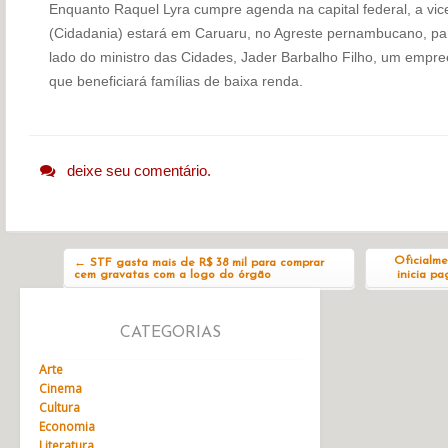
Enquanto Raquel Lyra cumpre agenda na capital federal, a vic
(Cidadania) estará em Caruaru, no Agreste pernambucano, pa
lado do ministro das Cidades, Jader Barbalho Filho, um empr
que beneficiará famílias de baixa renda.
deixe seu comentário.
Navegação do post
Oficialme
←
STF gasta mais de R$ 38 mil para comprar
cem gravatas com a logo do órgão
inicia p
CATEGORIAS
Arte
Cinema
Cultura
Economia
Literatura