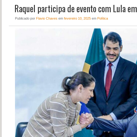
Raquel participa de evento com Lula em
NOTÍCIAS
PERFIL
Publicado
por
Flavio Chaves
em
fevereiro 10, 2025
em
Política
CONTATO