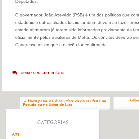
Deputados.
O governador João Azevêdo (PSB) é um dos políticos que conf
estaduais e outros aliados locais também devem se fazer pres
estado afirmaram já terem sido informados previamente da fes
oficialmente pelos auxiliares de Motta. Os convites deverão s
Congresso assim que a eleição for confirmada.
deixe seu comentário.
Navegação do post
Gilb
←
Nova posse de Alcolumbre devia ser feita na
Papuda ou na Usina de Lixo
CATEGORIAS
Arte