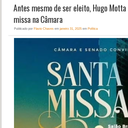
Antes mesmo de ser eleito, Hugo Motta
NOTÍCIAS
PERFIL
missa na Câmara
CONTATO
Publicado
por
Flavio Chaves
em
janeiro 31, 2025
em
Política