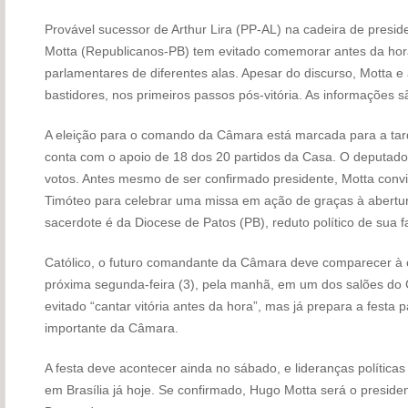
Provável sucessor de Arthur Lira (PP-AL) na cadeira de pres
Motta (Republicanos-PB) tem evitado comemorar antes da hora
parlamentares de diferentes alas. Apesar do discurso, Motta e 
bastidores, nos primeiros passos pós-vitória. As informações s
A eleição para o comando da Câmara está marcada para a tar
conta com o apoio de 18 dos 20 partidos da Casa. O deputad
votos. Antes mesmo de ser confirmado presidente, Motta conv
Timóteo para celebrar uma missa em ação de graças à abertu
sacerdote é da Diocese de Patos (PB), reduto político de sua fa
Católico, o futuro comandante da Câmara deve comparecer à c
próxima segunda-feira (3), pela manhã, em um dos salões do
evitado “cantar vitória antes da hora”, mas já prepara a festa 
importante da Câmara.
A festa deve acontecer ainda no sábado, e lideranças políti
em Brasília já hoje. Se confirmado, Hugo Motta será o presid