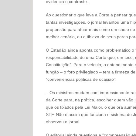
evidencia o contraste.
Ao questionar o que leva a Corte a pensar que
tantas investigações, o jornal levantou uma hip
propensão para atuar mais como um chefe de 
melhor cenário, ou a tibieza de seus pares par
O Estadão ainda aponta como problemático o “
responsabilidade de uma Corte que, em tese,
Constituição”. Para o veículo, o entendimento 
função – o foro privilegiado – tem a firmeza d
“conveniências políticas de ocasião”.
– Os ministros mudam com impressionante rapi
da Corte para, na prática, escolher quem vão j
que os fixados pela Lei Maior, o que ora aumen
STF. Não é assim que funciona o sistema de J
observou o jornal.
O editorial ainda questiona a “compreensão elás