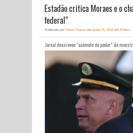
Estadão critica Moraes e o c
federal”
Publicado
por
Flavio Chaves
em
janeiro 8, 2025
em
Política
Jornal descreveu “acúmulo de poder” do ministr