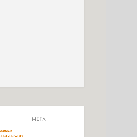
META
Acessar
Feed de posts