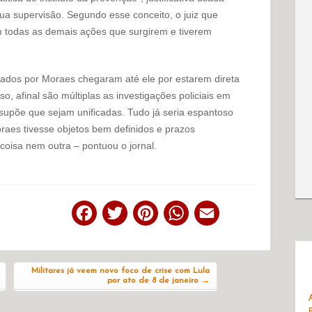
ua supervisão. Segundo esse conceito, o juiz que
m todas as demais ações que surgirem e tiverem
tados por Moraes chegaram até ele por estarem direta
o, afinal são múltiplas as investigações policiais em
supõe que sejam unificadas. Tudo já seria espantoso
oraes tivesse objetos bem definidos e prazos
oisa nem outra – pontuou o jornal.
Facebook
Twitter
Pinterest
WhatsApp
Email
Militares já veem novo foco de crise com Lula
por ato de 8 de janeiro
→