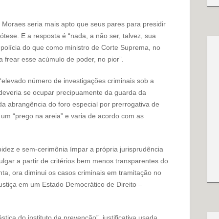
 Moraes seria mais apto que seus pares para presidir
ótese. E a resposta é “nada, a não ser, talvez, sua
polícia do que como ministro de Corte Suprema, no
a frear esse acúmulo de poder, no pior”.
elevado número de investigações criminais sob a
 deveria se ocupar precipuamente da guarda da
da abrangência do foro especial por prerrogativa de
e um “prego na areia” e varia de acordo com as
dez e sem-cerimônia ímpar a própria jurisprudência
ulgar a partir de critérios bem menos transparentes do
ta, ora diminui os casos criminais em tramitação no
ustiça em um Estado Democrático de Direito –
tica do instituto da prevenção”, justificativa usada