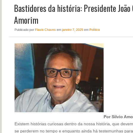
Bastidores da história: Presidente João 
NOTÍCIAS
PERFIL
Amorim
CONTATO
Publicado
por
Flavio Chaves
em
janeiro 7, 2025
em
Política
Por Silvio Am
Existem histórias curiosas dentro da nossa história, que deve
se perderem no tempo e enquanto ainda há testemunhas para g