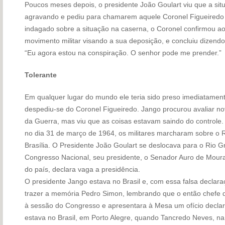
Poucos meses depois, o presidente João Goulart viu que a situa
agravando e pediu para chamarem aquele Coronel Figueiredo qu
indagado sobre a situação na caserna, o Coronel confirmou a
movimento militar visando a sua deposição, e concluiu dizendo
“Eu agora estou na conspiração. O senhor pode me prender.”
Tolerante
Em qualquer lugar do mundo ele teria sido preso imediatament
despediu-se do Coronel Figueiredo. Jango procurou avaliar n
da Guerra, mas viu que as coisas estavam saindo do controle
no dia 31 de março de 1964, os militares marcharam sobre o 
Brasília. O Presidente João Goulart se deslocava para o Rio G
Congresso Nacional, seu presidente, o Senador Auro de Mour
do país, declara vaga a presidência.
O presidente Jango estava no Brasil e, com essa falsa declaraç
trazer a memória Pedro Simon, lembrando que o então chefe da
à sessão do Congresso e apresentara à Mesa um ofício decla
estava no Brasil, em Porto Alegre, quando Tancredo Neves, na 