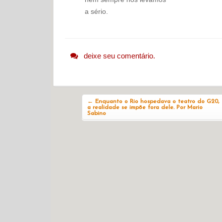
a sério.
deixe seu comentário.
Navegação do post
←
Enquanto o Rio hospedava o teatro do G20,
a realidade se impõe fora dele. Por Mario
Sabino