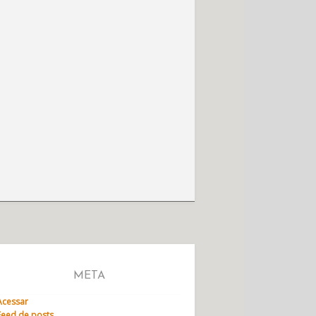
META
Acessar
Feed de posts