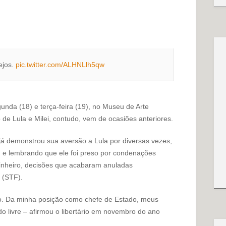
ejos.
pic.twitter.com/ALHNLlh5qw
nda (18) e terça-feira (19), no Museu de Arte
e Lula e Milei, contudo, vem de ocasiões anteriores.
já demonstrou sua aversão a Lula por diversas vezes,
 e lembrando que ele foi preso por condenações
inheiro, decisões que acabaram anuladas
 (STF).
eso. Da minha posição como chefe de Estado, meus
o livre – afirmou o libertário em novembro do ano