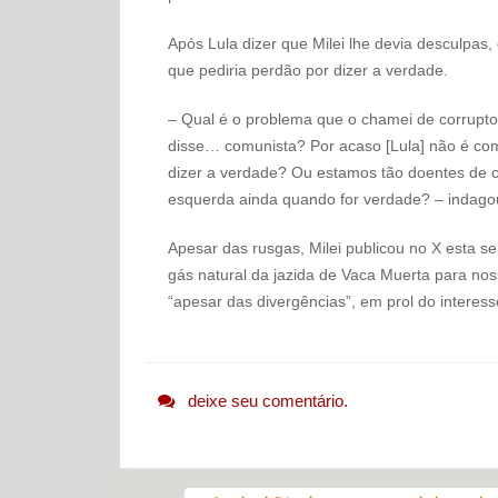
Após Lula dizer que Milei lhe devia desculpas,
que pediria perdão por dizer a verdade.
– Qual é o problema que o chamei de corrupto?
disse… comunista? Por acaso [Lula] não é co
dizer a verdade? Ou estamos tão doentes de c
esquerda ainda quando for verdade? – indago
Apesar das rusgas, Milei publicou no X esta s
gás natural da jazida de Vaca Muerta para noss
“apesar das divergências”, em prol do intere
deixe seu comentário.
Navegação do post