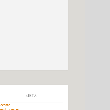
META
Acessar
Feed de posts