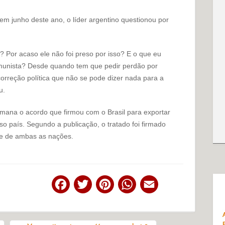
 em junho deste ano, o líder argentino questionou por
 Por acaso ele não foi preso por isso? E o que eu
munista? Desde quando tem que pedir perdão por
orreção política que não se pode dizer nada para a
u.
emana o acordo que firmou com o Brasil para exportar
o país. Segundo a publicação, o tratado foi firmado
sse de ambas as nações.
Facebook
Twitter
Pinterest
WhatsApp
Email