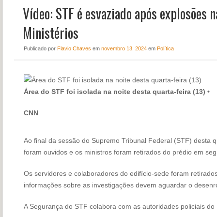
Vídeo: STF é esvaziado após explosões 
NOTÍCIAS
PERFIL
Ministérios
CONTATO
Publicado
por
Flavio Chaves
em
novembro 13, 2024
em
Política
Área do STF foi isolada na noite desta quarta-feira (13)
•
CNN
Ao final da sessão do Supremo Tribunal Federal (STF) desta qua
foram ouvidos e os ministros foram retirados do prédio em se
Os servidores e colaboradores do edifício-sede foram retirado
informações sobre as investigações devem aguardar o desenro
A Segurança do STF colabora com as autoridades policiais do D