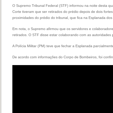
O Supremo Tribunal Federal (STF) informou na noite desta quar
Corte tiveram que ser retirados do prédio depois de dois fort
proximidades do prédio do tribunal, que fica na Esplanada dos M
Em nota, o Supremo afirmou que os servidores e colaboradore
retirados. O STF disse estar colaborando com as autoridades pol
A Polícia Militar (PM) teve que fechar a Esplanada parcialmente
De acordo com informações do Corpo de Bombeiros, foi conf