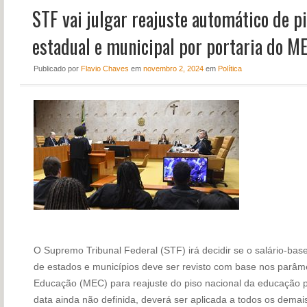
STF vai julgar reajuste automático de pi
NOTÍCIAS
PERFIL
estadual e municipal por portaria do M
CONTATO
Publicado
por
Flavio Chaves
em
novembro 2, 2024
em
Política
O Supremo Tribunal Federal (STF) irá decidir se o salário-bas
de estados e municípios deve ser revisto com base nos parâmet
Educação (MEC) para reajuste do piso nacional da educação p
data ainda não definida, deverá ser aplicada a todos os dem