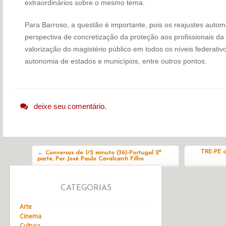
extraordinários sobre o mesmo tema.
Para Barroso, a questão é importante, pois os reajustes autom
perspectiva de concretização da proteção aos profissionais d
valorização do magistério público em todos os níveis federativo
autonomia de estados e municípios, entre outros pontos.
deixe seu comentário.
Navegação do post
TRE-PE d
←
Conversas de 1/2 minuto (36)-Portugal 2ª
parte. Por José Paulo Cavalcanti Filho
CATEGORIAS
Arte
Cinema
Cultura