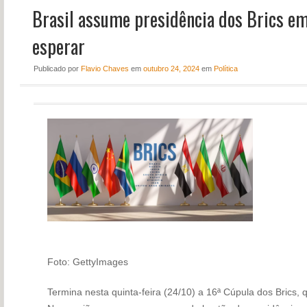
Brasil assume presidência dos Brics em
NOTÍCIAS
PERFIL
esperar
CONTATO
Publicado
por
Flavio Chaves
em
outubro 24, 2024
em
Política
Foto: GettyImages
Termina nesta quinta-feira (24/10) a 16ª Cúpula dos Brics,