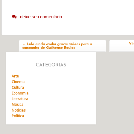
deixe seu comentário.
Navegação do post
Vin
←
Lula ainda avalia gravar vídeos para a
campanha de Guilherme Boulos
CATEGORIAS
Arte
Cinema
Cultura
Economia
Literatura
Música
Notícias
Política