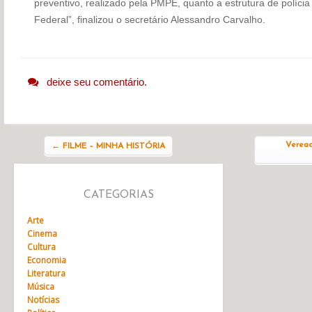
preventivo, realizado pela PMPE, quanto a estrutura de polícia jud
Federal”, finalizou o secretário Alessandro Carvalho.
deixe seu comentário.
Navegação do post
Veread
←
FILME – MINHA HISTÓRIA
CATEGORIAS
Arte
Cinema
Cultura
Economia
Literatura
Música
Notícias