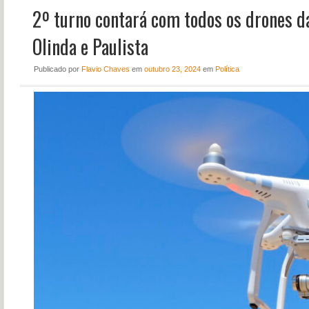
2º turno contará com todos os drones 
NOTÍCIAS
PERFIL
Olinda e Paulista
CONTATO
Publicado
por
Flavio Chaves
em
outubro 23, 2024
em
Política