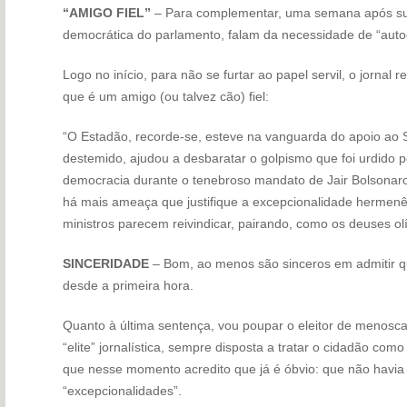
“AMIGO FIEL”
– Para complementar, uma semana após sug
democrática do parlamento, falam da necessidade de “auto
Logo no início, para não se furtar ao papel servil, o jornal 
que é um amigo (ou talvez cão) fiel:
“O Estadão, recorde-se, esteve na vanguarda do apoio ao
destemido, ajudou a desbaratar o golpismo que foi urdido 
democracia durante o tenebroso mandato de Jair Bolsonaro
há mais ameaça que justifique a excepcionalidade hermenê
ministros parecem reivindicar, pairando, como os deuses o
SINCERIDADE
– Bom, ao menos são sinceros em admitir qu
desde a primeira hora.
Quanto à última sentença, vou poupar o eleitor de menoscab
“elite” jornalística, sempre disposta a tratar o cidadão co
que nesse momento acredito que já é óbvio: que não havia 
“excepcionalidades”.