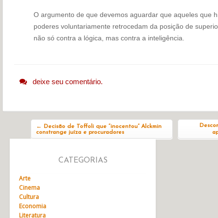
O argumento de que devemos aguardar que aqueles que hip
poderes voluntariamente retrocedam da posição de superi
não só contra a lógica, mas contra a inteligência.
deixe seu comentário.
Navegação do post
Descom
←
Decisão de Toffoli que “inocentou” Alckmin
constrange juíza e procuradores
ap
CATEGORIAS
Arte
Cinema
Cultura
Economia
Literatura