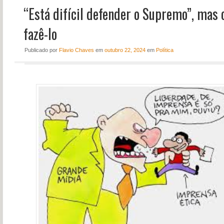
“Está difícil defender o Supremo”, mas 
NOTÍCIAS
PERFIL
fazê-lo
CONTATO
Publicado
por
Flavio Chaves
em
outubro 22, 2024
em
Política