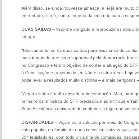
Além disso, se ainda houvesse ameaça, a lei já era muito c
enfrentado, isto é, com o império da lei e não com a suspen
DUAS SAÍDAS
– Vejo-me obrigado a reproduzir os dois últi
íntegra:
“Basicamente, só há duas saídas para essa crise de confi
mais tempo do que seria suportável pela democracia brasil
no Congresso e tem o objetivo de conter a atuação do ST
à Constituição e projetos de lei. Não é a saída ideal, haja v
pode levar a resultados muito distintos – e mais perigosos 
“A outra saída é a tão ansiada autocontenção. Mas, para q
primeiro os ministros do STF precisariam admitir que erram.
Suas Excelências deixaram de confundir a toga que vestem
DISPARIDADES
– Vejam só, a solução por meio do Congress
voto popular, no âmbito de duas casas legislativas que, e
594 legisladores, com todo o trâmite de comissões, debates