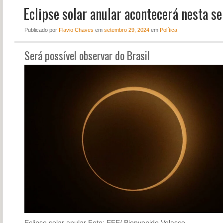
Eclipse solar anular acontecerá nesta s
NOTÍCIAS
PERFIL
Publicado
por
Flavio Chaves
em
setembro 29, 2024
em
Política
CONTATO
Será possível observar do Brasil
Eclipse solar anular
Foto: EFE/ Bienvenido Velasco