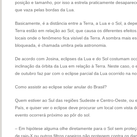
posição e tamanho, por isso a estrela praticamente desapare
que vaza pelas bordas da Lua.
Basicamente, é a distância entre a Terra, a Lua e o Sol, a de
Terra estão em relação ao Sol, que causa os diferentes efeitos
locais onde o fenômeno fica visível da Terra. A sombra mais es
bloqueada, é chamada umbra pela astronomia.
De acordo com Josina, eclipses da Lua e do Sol costumam oco
inclinação da órbita da Lua em relação à Terra. Neste caso, o 
de outubro faz par com o eclipse parcial da Lua ocorrido na n
Como assistir ao eclipse solar anular do Brasil?
Quem estiver ao Sul das regiões Sudeste e Centro-Oeste, ou 
País, e quiser ver o eclipse deve procurar um local com vista 
evento ocorrerá próximo ao pôr do sol.
– Em hipótese alguma olhe diretamente para o Sol sem prote
de raio-X ou outros filtros caseiros não protegem contra os danos