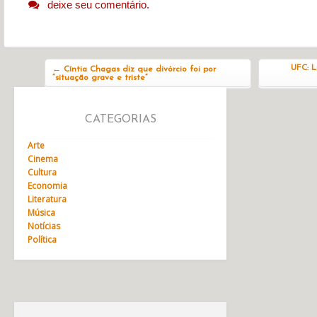
deixe seu comentário.
Navegação do post
UFC: L
←
Cíntia Chagas diz que divórcio foi por
“situação grave e triste”
CATEGORIAS
Arte
Cinema
Cultura
Economia
Literatura
Música
Notícias
Política