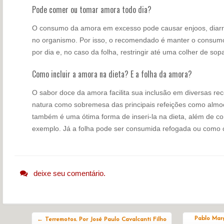
Pode comer ou tomar amora todo dia?
O consumo da amora em excesso pode causar enjoos, diarrei
no organismo. Por isso, o recomendado é manter o consum
por dia e, no caso da folha, restringir até uma colher de sopa
Como incluir a amora na dieta? E a folha da amora?
O sabor doce da amora facilita sua inclusão em diversas rec
natura como sobremesa das principais refeições como almoç
também é uma ótima forma de inseri-la na dieta, além de c
exemplo. Já a folha pode ser consumida refogada ou como 
deixe seu comentário.
Navegação do post
Pablo Mar
←
Terremotos. Por José Paulo Cavalcanti Filho