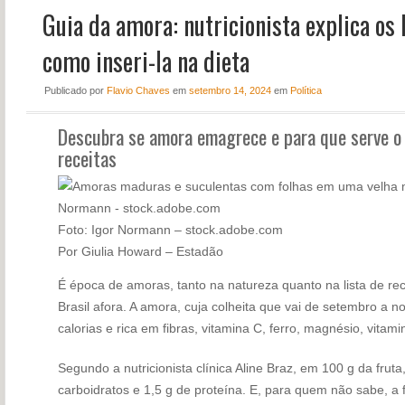
Guia da amora: nutricionista explica os 
NOTÍCIAS
PERFIL
como inseri-la na dieta
CONTATO
Publicado
por
Flavio Chaves
em
setembro 14, 2024
em
Política
Descubra se amora emagrece e para que serve o 
receitas
Foto: Igor Normann – stock.adobe.com
Por Giulia Howard – Estadão
É época de amoras, tanto na natureza quanto na lista de re
Brasil afora. A amora, cuja colheita que vai de setembro a 
calorias e rica em fibras, vitamina C, ferro, magnésio, vitamin
Segundo a nutricionista clínica Aline Braz, em 100 g da fruta
carboidratos e 1,5 g de proteína. E, para quem não sabe, a