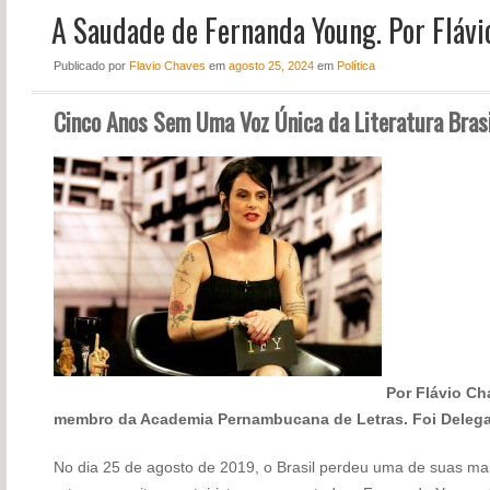
A Saudade de Fernanda Young. Por Flávi
NOTÍCIAS
PERFIL
Publicado
por
Flavio Chaves
em
agosto 25, 2024
em
Política
CONTATO
Cinco Anos Sem Uma Voz Única da Literatura Brasi
Por Flávio Cha
membro da Academia Pernambucana de Letras. Foi Delega
No dia 25 de agosto de 2019, o Brasil perdeu uma de suas mais