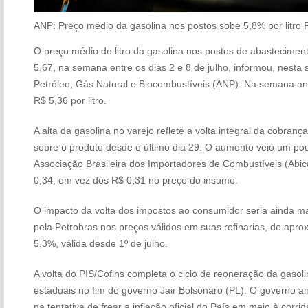
ANP: Preço médio da gasolina nos postos sobe 5,8% por litro
F
O preço médio do litro da gasolina nos postos de abastecimen
5,67, na semana entre os dias 2 e 8 de julho, informou, nesta s
Petróleo, Gás Natural e Biocombustíveis (ANP). Na semana ant
R$ 5,36 por litro.
A alta da gasolina no varejo reflete a volta integral da cobran
sobre o produto desde o último dia 29. O aumento veio um po
Associação Brasileira dos Importadores de Combustíveis (Ab
0,34, em vez dos R$ 0,31 no preço do insumo.
O impacto da volta dos impostos ao consumidor seria ainda ma
pela Petrobras nos preços válidos em suas refinarias, de apro
5,3%, válida desde 1º de julho.
A volta do PIS/Cofins completa o ciclo de reoneração da gasoli
estaduais no fim do governo Jair Bolsonaro (PL). O governo 
na tentativa de frear a inflação oficial do País em meio à corrid