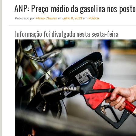
ANP: Preço médio da gasolina nos posto
NOTÍCIAS
PERFIL
Publicado
por
Flavio Chaves
em
julho 8, 2023
em
Política
CONTATO
Informação foi divulgada nesta sexta-feira