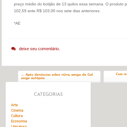
preço médio do botijão de 13 quilos essa semana. O produto p
102,59 ante R$ 103,00 nos sete dias anteriores.
*AE
deixe seu comentário.
Navegação do post
Com re
←
Após denúncias sobre viúva, amiga de Gal
exige autópsia
CATEGORIAS
Arte
Cinema
Cultura
Economia
Literatura