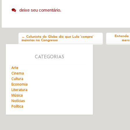
deixe seu comentário.
Navegação do post
Entenda p
←
Colunista do Globo diz que Lula ‘compra’
maiorias no Congresso
merc
CATEGORIAS
Arte
Cinema
Cultura
Economia
Literatura
Música
Notícias
Política