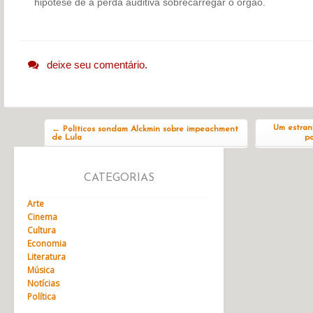
hipótese de a perda auditiva sobrecarregar o órgão.
deixe seu comentário.
Navegação do post
Um estran
←
Políticos sondam Alckmin sobre impeachment
de Lula
po
CATEGORIAS
Arte
Cinema
Cultura
Economia
Literatura
Música
Notícias
Política