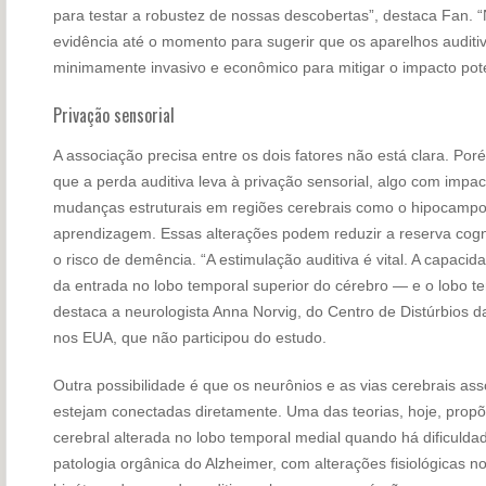
para testar a robustez de nossas descobertas”, destaca Fan. 
evidência até o momento para sugerir que os aparelhos audit
minimamente invasivo e econômico para mitigar o impacto pote
Privação sensorial
A associação precisa entre os dois fatores não está clara. Por
que a perda auditiva leva à privação sensorial, algo com impa
mudanças estruturais em regiões cerebrais como o hipocampo,
aprendizagem. Essas alterações podem reduzir a reserva cog
o risco de demência. “A estimulação auditiva é vital. A capacid
da entrada no lobo temporal superior do cérebro — e o lobo t
destaca a neurologista Anna Norvig, do Centro de Distúrbios d
nos EUA, que não participou do estudo.
Outra possibilidade é que os neurônios e as vias cerebrais as
estejam conectadas diretamente. Uma das teorias, hoje, propõ
cerebral alterada no lobo temporal medial quando há dificuldad
patologia orgânica do Alzheimer, com alterações fisiológicas 