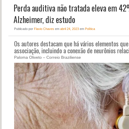
Perda auditiva não tratada eleva em 42
NOTÍCIAS
PERFIL
Alzheimer, diz estudo
CONTATO
Publicado
por
Flavio Chaves
em
abril 24, 2023
em
Política
Os autores destacam que há vários elementos que 
associação, incluindo a conexão de neurônios rela
Paloma Oliveto – Correio Braziliense