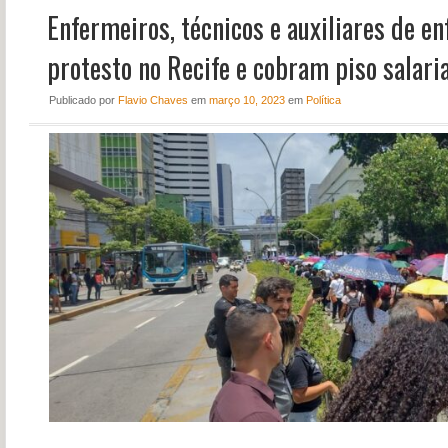
Enfermeiros, técnicos e auxiliares de 
NOTÍCIAS
PERFIL
protesto no Recife e cobram piso salari
CONTATO
Publicado
por
Flavio Chaves
em
março 10, 2023
em
Política