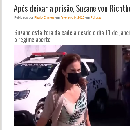
Após deixar a prisão, Suzane von Richtho
NOTÍCIAS
PERFIL
Publicado
por
Flavio Chaves
em
fevereiro 9, 2023
em
Política
CONTATO
Suzane está fora da cadeia desde o dia 11 de jane
o regime aberto