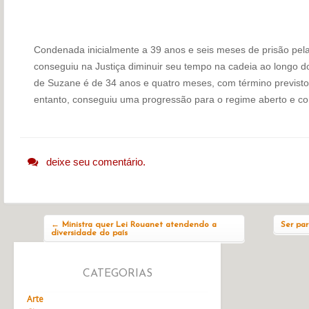
Condenada inicialmente a 39 anos e seis meses de prisão pela
conseguiu na Justiça diminuir seu tempo na cadeia ao longo d
de Suzane é de 34 anos e quatro meses, com término previsto 
entanto, conseguiu uma progressão para o regime aberto e com
deixe seu comentário.
Navegação do post
←
Ministra quer Lei Rouanet atendendo a
Ser par
diversidade do país
CATEGORIAS
Arte