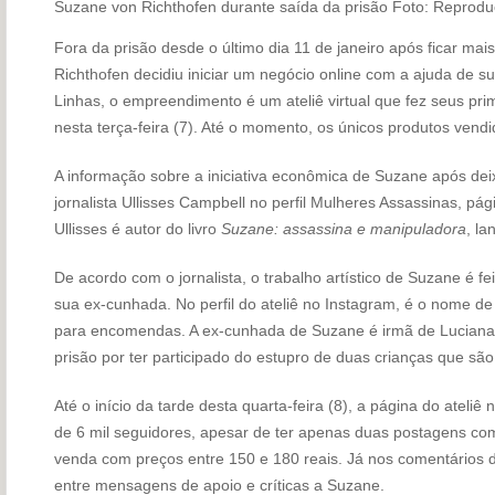
Suzane von Richthofen durante saída da prisão
Foto: Reprod
Fora da prisão desde o último dia 11 de janeiro após ficar ma
Richthofen decidiu iniciar um negócio online com a ajuda de s
Linhas, o empreendimento é um ateliê virtual que fez seus pri
nesta terça-feira (7). Até o momento, os únicos produtos vendi
A informação sobre a iniciativa econômica de Suzane após deixa
jornalista Ullisses Campbell no perfil Mulheres Assassinas, pá
Ullisses é autor do livro
Suzane: assassina e manipuladora
, la
De acordo com o jornalista, o trabalho artístico de Suzane é fe
sua ex-cunhada. No perfil do ateliê no Instagram, é o nome d
para encomendas. A ex-cunhada de Suzane é irmã de Luciana
prisão por ter participado do estupro de duas crianças que são
Até o início da tarde desta quarta-feira (8), a página do atel
de 6 mil seguidores, apesar de ter apenas duas postagens co
venda com preços entre 150 e 180 reais. Já nos comentários 
entre mensagens de apoio e críticas a Suzane.