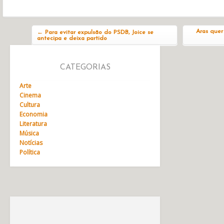
Navegação do post
Aras quer
←
Para evitar expulsão do PSDB, Joice se
antecipa e deixa partido
CATEGORIAS
Arte
Cinema
Cultura
Economia
Literatura
Música
Notícias
Política