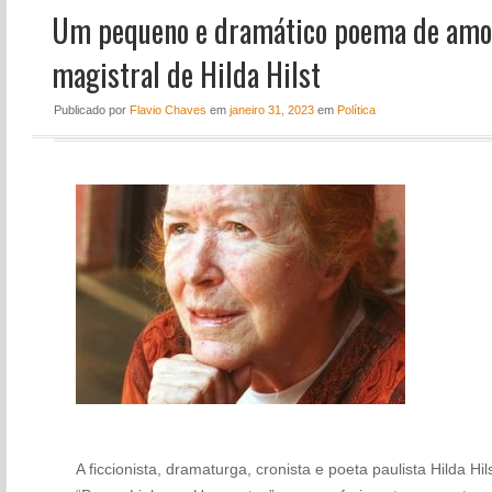
Um pequeno e dramático poema de amor,
NOTÍCIAS
PERFIL
magistral de Hilda Hilst
CONTATO
Publicado
por
Flavio Chaves
em
janeiro 31, 2023
em
Política
A ficcionista, dramaturga, cronista e poeta paulista Hilda H