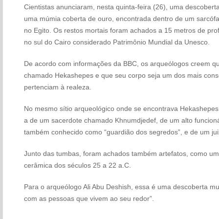
Cientistas anunciaram, nesta quinta-feira (26), uma descoberta
uma múmia coberta de ouro, encontrada dentro de um sarcófa
no Egito. Os restos mortais foram achados a 15 metros de pro
no sul do Cairo considerado Patrimônio Mundial da Unesco.
De acordo com informações da BBC, os arqueólogos creem 
chamado Hekashepes e que seu corpo seja um dos mais conse
pertenciam à realeza.
No mesmo sítio arqueológico onde se encontrava Hekashepes
a de um sacerdote chamado Khnumdjedef, de um alto funcionár
também conhecido como “guardião dos segredos”, e de um juiz
Junto das tumbas, foram achados também artefatos, como uma
cerâmica dos séculos 25 a 22 a.C.
Para o arqueólogo Ali Abu Deshish, essa é uma descoberta muit
com as pessoas que vivem ao seu redor”.