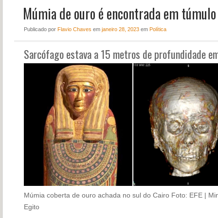
Múmia de ouro é encontrada em túmulo 
NOTÍCIAS
PERFIL
Publicado
por
Flavio Chaves
em
janeiro 28, 2023
em
Política
CONTATO
Sarcófago estava a 15 metros de profundidade em
Múmia coberta de ouro achada no sul do Cairo
Foto: EFE | Mi
Egito