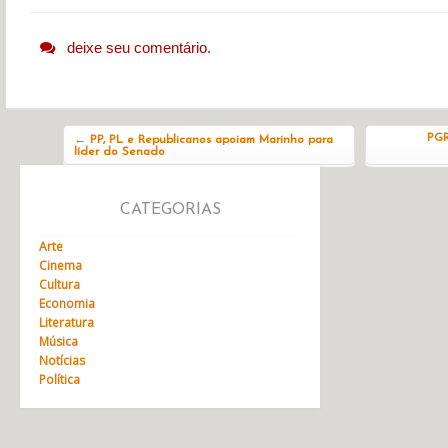
deixe seu comentário.
Navegação do post
PGR
←
PP, PL e Republicanos apoiam Marinho para
líder do Senado
CATEGORIAS
Arte
Cinema
Cultura
Economia
Literatura
Música
Notícias
Política