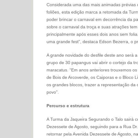
Considerada uma das mais animadas prévias do
foliões, esta edição marca a retomada da Tur
poder brincar o carnaval em decorrência da p
sobre o carnaval da troça e suas atrações te
principalmente após esses dois anos sem foli
uma grande fest”, destaca Edson Bezerra, o p
A grande novidade do desfile deste ano será 
grupo de 30 papangus vai abrir o cortejo da tr
maracatus. “Em anos anteriores trouxemos os 
de Bois de Arcoverde, os Caiporas e o Bloco 
os grandes blocos, trazer a representação da
povo”.
Percurso e estrutura
A Turma da Jaqueira Segurando o Talo sairá co
Dezessete de Agosto, seguindo para a Rua Dr.
retornar pela Avenida Dezessete de Agosto, na