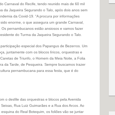
 Carnaval do Recife, tendo reunido mais de 60 mil
ma da Jaqueira Segurando o Talo, após dois anos sem
andemia da Covid-19. “A procura por informações
m sido enorme, o que assegura um grande Carnaval,
a. Os pernambucanos estão ansiosos e vamos fazer
residente do Turma da Jaqueira Segurando o Talo.
a participação especial dos Papangus de Bezerros. Um
oça, juntamente com os blocos líricos, orquestras e
Caretas de Triunfo, o Homem da Meia Noite, a Folia
Lira da Tarde, de Pesqueira. Sempre buscamos trazer
 cultura pernambucana para essa festa, que é do
m o desfile das orquestras e blocos pela Avenida
 Seixas, Rua Luiz Guimarães e a Rua dos Arcos. Ao
 esquina do Real Botequim, os foliões vão se juntar