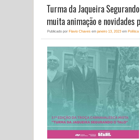
Turma da Jaqueira Segurando 
muita animação e novidades pa
Publicado
por
Flavio Chaves
em
janeiro 13, 2023
em
Política