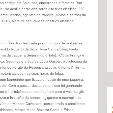
e ao cortejo até Apipucos, encerrando a festa na Rua
 No desfile deste ano serão oito trios elétricos, 250
s ambulâncias, agentes de trânsito (motos e carros) da
TTU), além de seguranças dos trios elétricos.
o o Talo foi idealizada por um grupo de motoristas
anildo Roberto da Silva, José Carlos Silva, Paulo
urma da Jaqueira Segurando o Talo), Clóvis França e
ça. Segundo o artigo de Lúcia Gaspar, bibliotecária da
ferido no site da Pesquisa Escolar, o nome A Turma
motoristas que nas suas horas de folga,
 num banquinho que ficava embaixo de uma jaqueira,
ste. Com o passar dos anos, o bloco foi ganhando
 e instituições que contribuíram para a valorização
uve a inserção de bonecos gigantes a exemplo do
 Além de Manoel Cavalcanti, considerado o presidente
residentes: Mércia Maria Bezerra Costa e Edson