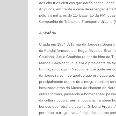
aos oito trios elétricos que darão continuidad
Apipucos, em frente a casa de recepção Arcádia.
policiais militares do 11º Batalhão da PM, dua
Companhia de Trânsito e Transporte Urbano (C
A história
Criada em 1984, A Turma da Jaqueira Segurand
da Fundaj formado por Edgar Alves da Silva, Iv
Coutinho, Jucilo Coutinho (autor do hino da T
Manoel Cavalcanti, que era o presidente da tro
Fundação Joaquim Nabuco, e que pode ser con
da Jaqueira vem do apelido que era dado aos 
principalmente depois do almoço, reuniam-se
localizada atrás do Museu do Homem do Norde
outras formas, passando a homenagear pessoas
da cultura popular pernambucana. Também ho
boneco que retrata o escritor Gilberto Freyre.
perpétuo, a troça teve até hoje dois outros p