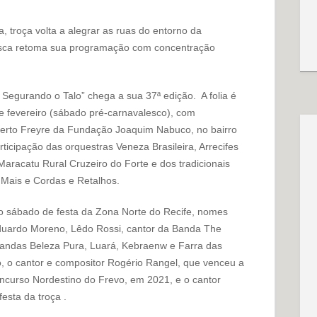
, troça volta a alegrar as ruas do entorno da
sca retoma sua programação com concentração
Segurando o Talo” chega a sua 37ª edição. A folia é
de fevereiro (sábado pré-carnavalesco), com
berto Freyre da Fundação Joaquim Nabuco, no bairro
icipação das orquestras Veneza Brasileira, Arrecifes
aracatu Rural Cruzeiro do Forte e dos tradicionais
 Mais e Cordas e Retalhos.
 no sábado de festa da Zona Norte do Recife, nomes
duardo Moreno, Lêdo Rossi, cantor da Banda The
 bandas Beleza Pura, Luará, Kebraenw e Farra das
 o cantor e compositor Rogério Rangel, que venceu a
oncurso Nordestino do Frevo, em 2021, e o cantor
esta da troça .