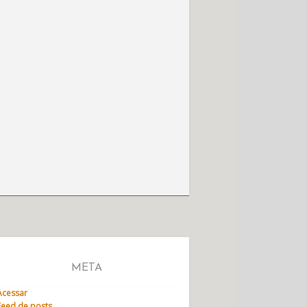
META
Acessar
Feed de posts