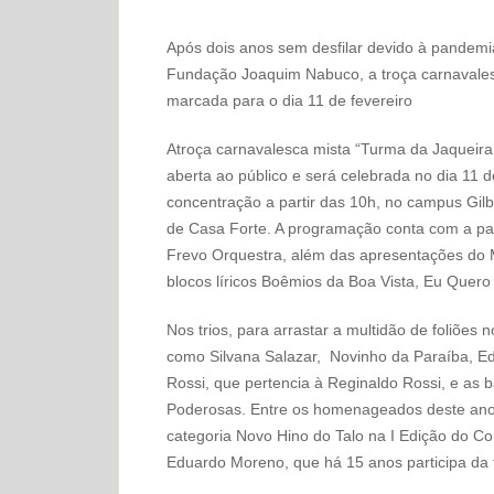
Após dois anos sem desfilar devido à pandemia
Fundação Joaquim Nabuco, a troça carnavale
marcada para o dia 11 de fevereiro
Atroça carnavalesca mista “Turma da Jaqueira 
aberta ao público e será celebrada no dia 11 
concentração a partir das 10h, no campus Gil
de Casa Forte. A programação conta com a part
Frevo Orquestra, além das apresentações do M
blocos líricos Boêmios da Boa Vista, Eu Quero
Nos trios, para arrastar a multidão de foliões
como Silvana Salazar, Novinho da Paraíba, E
Rossi, que pertencia à Reginaldo Rossi, e as
Poderosas. Entre os homenageados deste ano,
categoria Novo Hino do Talo na I Edição do C
Eduardo Moreno, que há 15 anos participa da f