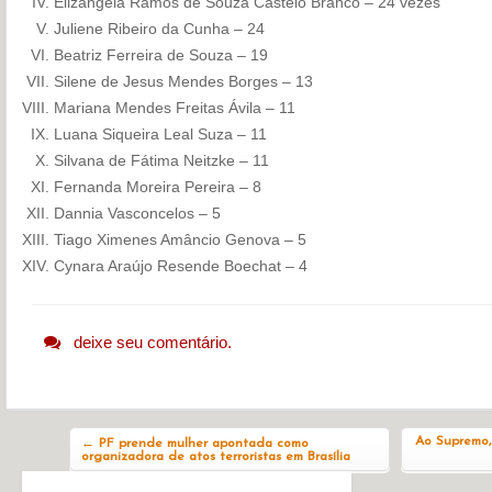
Elizângela Ramos de Souza Castelo Branco – 24 vezes
Juliene Ribeiro da Cunha – 24
Beatriz Ferreira de Souza – 19
Silene de Jesus Mendes Borges – 13
Mariana Mendes Freitas Ávila – 11
Luana Siqueira Leal Suza – 11
Silvana de Fátima Neitzke – 11
Fernanda Moreira Pereira – 8
Dannia Vasconcelos – 5
Tiago Ximenes Amâncio Genova – 5
Cynara Araújo Resende Boechat – 4
deixe seu comentário.
Navegação do post
Ao Supremo,
←
PF prende mulher apontada como
organizadora de atos terroristas em Brasília