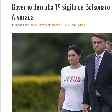
Governo derruba 1º sigilo de Bolsonaro e
NOTÍCIAS
PERFIL
Alvorada
CONTATO
Publicado
por
Flavio Chaves
em
janeiro 11, 2023
em
Política