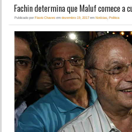
Fachin determina que Maluf comece a c
NOTÍCIAS
PERFIL
Publicado
por
Flavio Chaves
em
dezembro 19, 2017
em
Notícias
,
Política
CONTATO