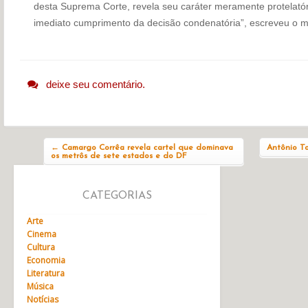
desta Suprema Corte, revela seu caráter meramente protelató
imediato cumprimento da decisão condenatória”, escreveu o mi
deixe seu comentário.
Navegação do post
←
Camargo Corrêa revela cartel que dominava
Antônio To
os metrôs de sete estados e do DF
CATEGORIAS
Arte
Cinema
Cultura
Economia
Literatura
Música
Notícias