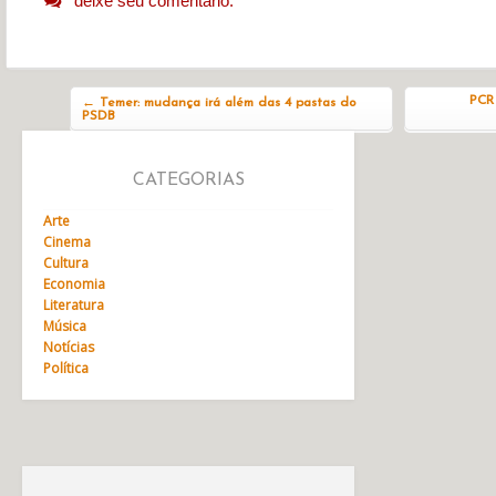
deixe seu comentário.
Navegação do post
PCR 
←
Temer: mudança irá além das 4 pastas do
PSDB
CATEGORIAS
Arte
Cinema
Cultura
Economia
Literatura
Música
Notícias
Política