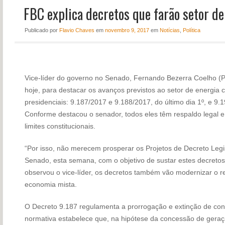
FBC explica decretos que farão setor de
NOTÍCIAS
PERFIL
Publicado
por
Flavio Chaves
em
novembro 9, 2017
em
Notícias
,
Política
CONTATO
Vice-líder do governo no Senado, Fernando Bezerra Coelho (
hoje, para destacar os avanços previstos ao setor de energia 
presidenciais: 9.187/2017 e 9.188/2017, do último dia 1º, e 9.1
Conforme destacou o senador, todos eles têm respaldo legal
limites constitucionais.
“Por isso, não merecem prosperar os Projetos de Decreto Legi
Senado, esta semana, com o objetivo de sustar estes decretos
observou o vice-líder, os decretos também vão modernizar o r
economia mista.
O Decreto 9.187 regulamenta a prorrogação e extinção de con
normativa estabelece que, na hipótese da concessão de geraçã