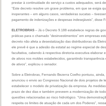
prestar à continuidade do serviço a custos adequados, será d
“Este decreto resolve um grave problema, em que se exigia qu
inoperantes – em alguns casos, verdadeiras sucatas – tivesse
pagamento de indenizações e despesas indesejáveis”, disse 
ELETROBRAS
– Já o Decreto 9.188 estabelece regras de gov
práticas para o chamado “desinvestimentos” em empresas esta
decreto não afeta a desestatização das distribuidoras da Eletr
ele prevê é que a adesão da estatal ao regime especial de des
facultativa, cabendo à respectiva diretoria-executiva elaborar
de ativos nos moldes estabelecidos, garantindo transparênci
de ativos”, explicou o senador.
Sobre a Eletrobras, Fernando Bezerra Coelho pontuou, ainda, 
anunciou o envio ao Congresso Nacional de dois projetos de l
estabelecer o modelo de privatização da empresa. As medid
prazo de dez dias e também preveem a modernização de todo o
questões relacionadas ao risco hidrológico. “Uma demonstraç
respeita os limites de atuação de cada um dos Poderes”, ressa