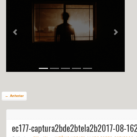
NOTÍCIAS
PERFIL
CONTATO
Previous
Next
← Anterior
ec177-captura2bde2btela2b2017-08-1