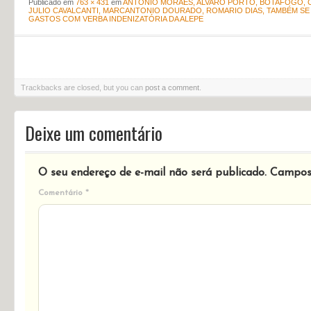
Publicado em
763 × 431
em
ANTÔNIO MORAES, ALVARO PORTO, BOTAFOGO, C
JULIO CAVALCANTI, MARCANTONIO DOURADO, ROMARIO DIAS, TAMBÉM SE
GASTOS COM VERBA INDENIZATÓRIA DA ALEPE
Trackbacks are closed, but you can
post a comment
.
Deixe um comentário
O seu endereço de e-mail não será publicado.
Campos 
Comentário
*