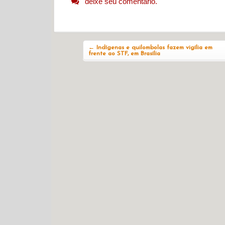
deixe seu comentário.
Navegação do post
←
Indígenas e quilombolas fazem vigília em
frente ao STF, em Brasília