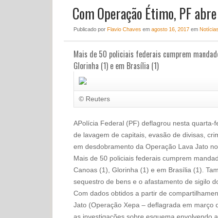
Com Operação Étimo, PF abre 
Publicado
por
Flavio Chaves
em
agosto 16, 2017
em
Notícia
Mais de 50 policiais federais cumprem mandados
Glorinha (1) e em Brasília (1)
© Reuters
APolícia Federal (PF) deflagrou nesta quarta-
de lavagem de capitais, evasão de divisas, cri
em desdobramento da Operação Lava Jato no 
Mais de 50 policiais federais cumprem mandad
Canoas (1), Glorinha (1) e em Brasília (1). T
sequestro de bens e o afastamento de sigilo d
Com dados obtidos a partir de compartilhame
Jato (Operação Xepa – deflagrada em março de
as investigações sobre esquema envolvendo a