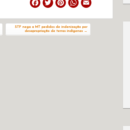
Facebook
Twitter
Pinterest
WhatsApp
Email
STF nega a MT pedidos de indenização por
desapropriação de terras indígenas
→