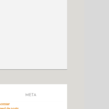
META
Acessar
Feed de posts