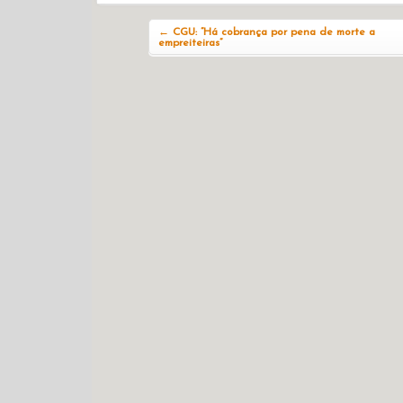
Navegação do post
←
CGU: ”Há cobrança por pena de morte a
empreiteiras”