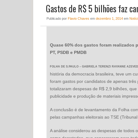
Gastos de R$ 5 bilhões faz c
Publicado
por
Flavio Chaves
em
dezembro 1, 2014
em
Notíc
Quase 60% dos gastos foram realizados po
PT, PSDB e PMDB
FOLHA DE S.PAULO – GABRIELA TERENZI
RAYANNE AZEVE
história da democracia brasileira, teve um c
foram gastos por candidatos de apenas três 
totalizaram despesas de R$ 2,9 bilhões, qu
publicidade e produção de materiais impresso
A conclusão é de levantamento da Folha com 
pelas campanhas eleitorais ao TSE (Tribunal S
A análise considerou as despesas de todos os
como derrotados, que concorreram para todo