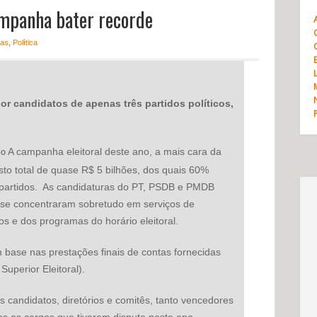
ampanha bater recorde
ias
,
Política
r candidatos de apenas três partidos políticos,
A campanha eleitoral deste ano, a mais cara da
DO
usto total de quase R$ 5 bilhões, dos quais 60%
partidos.
As candidaturas do PT, PSDB e PMDB
e se concentraram sobretudo em serviços de
s e dos programas do horário eleitoral.
base nas prestações finais de contas fornecidas
uperior Eleitoral).
 candidatos, diretórios e comitês, tanto vencedores
s os cargos que tiveram disputa neste ano.