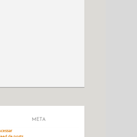
META
Acessar
Feed de posts