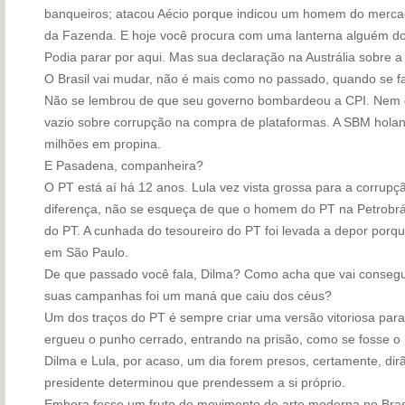
banqueiros; atacou Aécio porque indicou um homem do mercado
da Fazenda. E hoje você procura com uma lanterna alguém do
Podia parar por aqui. Mas sua declaração na Austrália sobre a p
O Brasil vai mudar, não é mais como no passado, quando se fa
Não se lembrou de que seu governo bombardeou a CPI. Nem q
vazio sobre corrupção na compra de plataformas. A SBM hol
milhões em propina.
E Pasadena, companheira?
O PT está aí há 12 anos. Lula vez vista grossa para a corrupç
diferença, não se esqueça de que o homem do PT na Petrobrás 
do PT. A cunhada do tesoureiro do PT foi levada a depor por
em São Paulo.
De que passado você fala, Dilma? Como acha que vai consegui
suas campanhas foi um maná que caiu dos céus?
Um dos traços do PT é sempre criar uma versão vitoriosa para
ergueu o punho cerrado, entrando na prisão, como se fosse o 
Dilma e Lula, por acaso, um dia forem presos, certamente, dir
presidente determinou que prendessem a si próprio.
Embora fosse um fruto do movimento de arte moderna no Bras