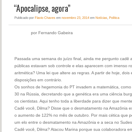
“Apocalipse, agora”
NOTÍCIAS
PERFIL
Publicado
por
Flavio Chaves
em
novembro 23, 2014
em
Notícias
,
Política
CONTATO
por Fernando Gabeira
Passada uma semana do juízo final, ainda me pergunto cadê a 
públicas estavam sob controle e elas aparecem com imenso r
aritmética? Uma lei que altere as regras. A partir de hoje, doi
disposições em contrário.
Os sonhos de hegemonia do PT invadem a matemática, como L
30 na Rússia, decretando que a genética era uma ciência bur
os cientistas. Aqui tenho toda a liberdade para dizer que ment
Cadê você, Dilma? Disse que o desmatamento na Amazônia es
o aumento de 122% no mês de outubro. Por mais cética que po
um elo entre o desmatamento na Amazônia e a seca no Sudes
Cadê você, Dilma? Atacou Marina porque sua colaboradora em