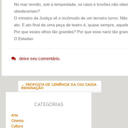
No mar revolto, sob a tempestade, os raios e trovões não ob
obedeceriam?
O ministro da Justiça vê o incômodo de um terceiro turno. Não h
ato. E ato final de uma peça de teatro é, quase sempre, aque
Por que esses olhos tão grandes? Por que esse nariz tão gra
O Estadao
deixe seu comentário.
Navegação do post
←
PROPOSTA DE ‘LENIÊNCIA’ DA CGU CAUSA
INDIGNAÇÃO
CATEGORIAS
Arte
Cinema
Cultura