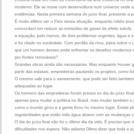
moderno. Ele se move com desenvoltura num universo onde a
evidências. Nesta primeira semana do juízo final, pressinto a p
É muito aflitivo ver o País nessa situação, enquanto robôs 
concordam em reduzir as emissões de gases de efeito estufa. 
a equação, pelo menos, de dois problemas urgentes: água e en
e foi citado no escândalo. Com perdão da rima, paira sobre o
que um homem desses pode enfrentar os desafios modernos d
por fontes renováveis?
Grandes obras ainda são necessárias. Mas enquanto houver 
partir das estatais, empreiteiras pautando os projetos, como fo
O mesmo vale para o saneamento, que pode ser feito também p
adequadas ao lugar.
Os homens das empreiteiras foram presos no dia do juízo fina
apenas para mudar a política no Brasil, mas mudar também o p
como o mundo girou e a gente ficou no mesmo lugar. Existe 
regularidades que estão indo água abaixo com as mudanças cl
O dia do juízo final não foi o último dia da vida. É preciso qu
dificuldades nos espera. Não adianta Dilma dizer que toda a su