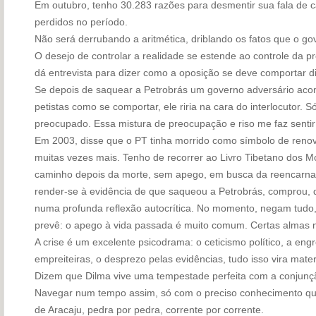
Em outubro, tenho 30.283 razões para desmentir sua fala de 
perdidos no período.
Não será derrubando a aritmética, driblando os fatos que o gov
O desejo de controlar a realidade se estende ao controle da pr
dá entrevista para dizer como a oposição se deve comportar di
Se depois de saquear a Petrobrás um governo adversário aco
petistas como se comportar, ele riria na cara do interlocutor. 
preocupado. Essa mistura de preocupação e riso me faz sent
Em 2003, disse que o PT tinha morrido como símbolo de ren
muitas vezes mais. Tenho de recorrer ao Livro Tibetano dos M
caminho depois da morte, sem apego, em busca da reencarnaçã
render-se à evidência de que saqueou a Petrobrás, comprou, 
numa profunda reflexão autocrítica. No momento, negam tudo,
prevê: o apego à vida passada é muito comum. Certas almas n
A crise é um excelente psicodrama: o ceticismo político, a en
empreiteiras, o desprezo pelas evidências, tudo isso vira materi
Dizem que Dilma vive uma tempestade perfeita com a conjunção
Navegar num tempo assim, só com o preciso conhecimento que
de Aracaju, pedra por pedra, corrente por corrente.