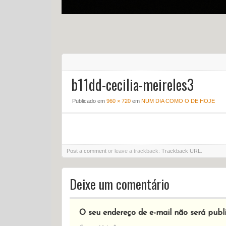
b11dd-cecilia-meireles3
Publicado em
960 × 720
em
NUM DIA COMO O DE HOJE
Post a comment
or leave a trackback:
Trackback URL
.
Deixe um comentário
O seu endereço de e-mail não será publ