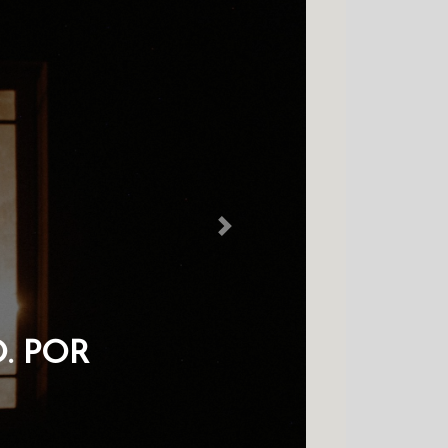
Next
. POR