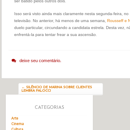
ser batido pelos outros dois.
Isso será visto ainda mais claramente nesta segunda-feira, 
televisão. No anterior, há menos de uma semana,
Rousseff e 
duelo particular, circundando a candidata estrela. Desta vez, 
enfrentá-la para tentar frear a sua ascensão.
deixe seu comentário.
Navegação do post
←
SILÊNCIO DE MARINA SOBRE CLIENTES
LEMBRA PALOCCI
CATEGORIAS
Arte
Cinema
Cultura