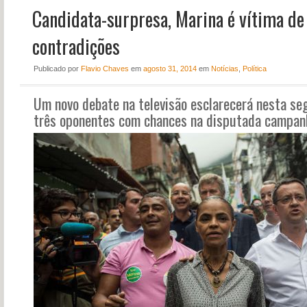
Candidata-surpresa, Marina é vítima de
NOTÍCIAS
PERFIL
contradições
CONTATO
Publicado
por
Flavio Chaves
em
agosto 31, 2014
em
Notícias
,
Política
Um novo debate na televisão esclarecerá nesta se
três oponentes com chances na disputada campanha