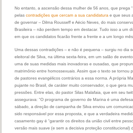
No entanto, a ascensão dessa mulher de 56 anos, que prega “
pelas
contradições que cercam a sua candidatura
e que seus a
de governar – Dilma Rousseff e Aécio Neves, do mais conserv
Brasileira – não perdem tempo em destacar. Tudo isso a um d
em que os candidatos ficarão frente a frente e a um longo mês
Uma dessas contradições – e não é pequena – surgiu no dia 
eleitoral de Silva, na última sexta-feira, em um salão de even
uma de suas medidas mais inovadoras e ousadas, que propunha 
matrimônio entre homossexuais. Assim que o texto se tornou p
de pastores evangélicos contrários a essa norma. A própria Mar
pujante no Brasil, de caráter muito conservador, o que gera mu
pressões. Entre elas, do pastor Silas Malafaia, que em seu twi
assegurava: “O programa de governo de Marina é uma defesa
sábado, a direção de campanha de Silva enviou um comunicado
sido responsável por essa proposta, e que a verdadeira medid
casamento gay é “garantir os direitos da união civil entre pe
versão mais suave (e sem a decisiva proteção constitucional