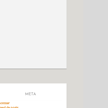
META
Acessar
Feed de posts