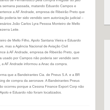
 na semana passada, matando Eduardo Campos e
 pertence a AF Andrade, empresa de Ribeirão Preto que
não poderia ter sido vendido sem autorização judicial –
esários João Carlos Lyra Pessoa Monteiro de Mello
ezerra Leite.
iro de Mello Filho, Apolo Santana Vieira e Eduardo
ve, mas a Agência Nacional de Aviação Civil
ence à AF Andrade, empresa de Ribeirão Preto, que
ssna usado por Campos não poderia ser vendido sem
te, a AF Andrade informou a Anac da compra.
rma que a Bandeirantes Cia. de Pneus S.A. e a BR
sing de compra da aeronave. A Bandeirantes Pneus
 não ocorreu porque a Cessna Finance Export Corp não
 Apolo e Eduardo não foram localizados.