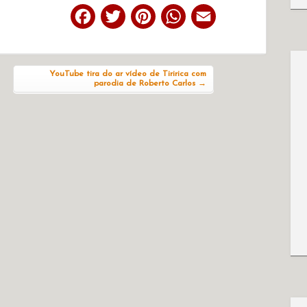
Facebook
Twitter
Pinterest
WhatsApp
Email
YouTube tira do ar vídeo de Tiririca com
parodia de Roberto Carlos
→