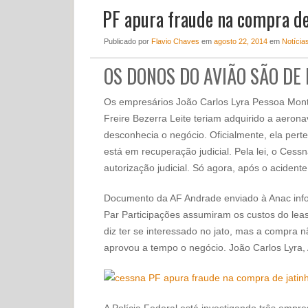
PF apura fraude na compra d
Publicado
por
Flavio Chaves
em
agosto 22, 2014
em
Notícia
OS DONOS DO AVIÃO SÃO D
Os empresários João Carlos Lyra Pessoa Monte
Freire Bezerra Leite teriam adquirido a aerona
desconhecia o negócio. Oficialmente, ela pert
está em recuperação judicial. Pela lei, o Ce
autorização judicial. Só agora, após o aciden
Documento da AF Andrade enviado à Anac info
Par Participações assumiram os custos do lea
diz ter se interessado no jato, mas a compra
aprovou a tempo o negócio. João Carlos Lyra,
A Polícia Federal está investigando três empr