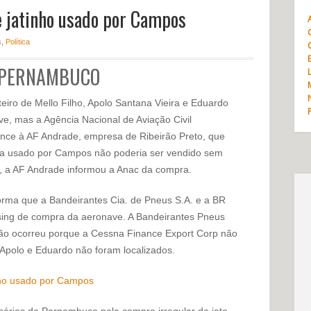
e jatinho usado por Campos
s
,
Política
E PERNAMBUCO
iro de Mello Filho, Apolo Santana Vieira e Eduardo
ve, mas a Agência Nacional de Aviação Civil
ence à AF Andrade, empresa de Ribeirão Preto, que
ssna usado por Campos não poderia ser vendido sem
te, a AF Andrade informou a Anac da compra.
rma que a Bandeirantes Cia. de Pneus S.A. e a BR
sing de compra da aeronave. A Bandeirantes Pneus
 não ocorreu porque a Cessna Finance Export Corp não
 Apolo e Eduardo não foram localizados.
esários de Pernambuco pela compra irregular do jato