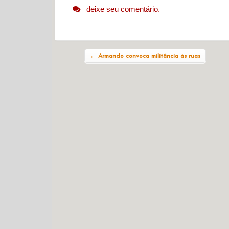
deixe seu comentário.
Navegação do post
←
Armando convoca militância às ruas