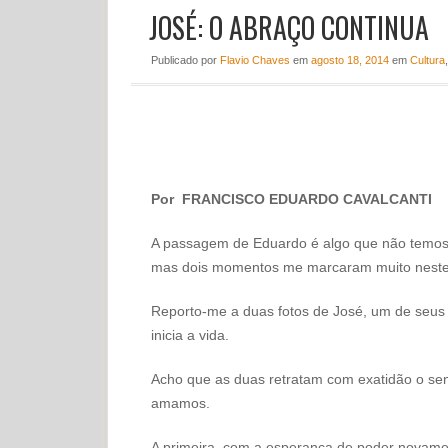
JOSÉ: O ABRAÇO CONTINUA
Publicado
por
Flavio Chaves
em
agosto 18, 2014
em
Cultura
Por FRANCISCO EDUARDO CAVALCANTI
A passagem de Eduardo é algo que não temos
mas dois momentos me marcaram muito neste
Reporto-me a duas fotos de José, um de seus f
inicia a vida.
Acho que as duas retratam com exatidão o sen
amamos.
A primeira, com a esperança de poder novamen