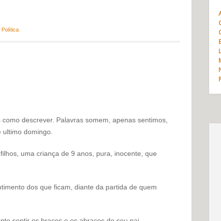
,
Política
 como descrever. Palavras somem, apenas sentimos,
 ultimo domingo.
ilhos, uma criança de 9 anos, pura, inocente, que
timento dos que ficam, diante da partida de quem
te sentir os braços e os abraços de seu pai,