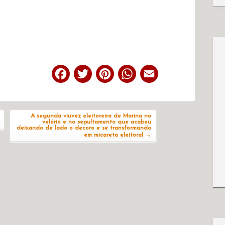
Facebook
Twitter
Pinterest
WhatsApp
Email
A segunda viuvez eleitoreira de Marina no
velório e no sepultamento que acabou
deixando de lado o decoro e se transformando
em micareta eleitoral
→