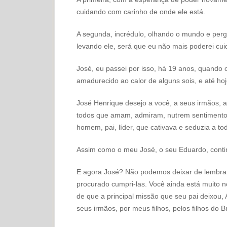
cuidando com carinho de onde ele está.
A segunda, incrédulo, olhando o mundo e per
levando ele, será que eu não mais poderei cui
José, eu passei por isso, há 19 anos, quando o
amadurecido ao calor de alguns sois, e até h
José Henrique desejo a você, a seus irmãos, a
todos que amam, admiram, nutrem sentimentos
homem, pai, líder, que cativava e seduzia a to
Assim como o meu José, o seu Eduardo, contin
E agora José? Não podemos deixar de lembrar
procurado cumpri-las. Você ainda está muito n
de que a principal missão que seu pai deixo
seus irmãos, por meus filhos, pelos filhos do B