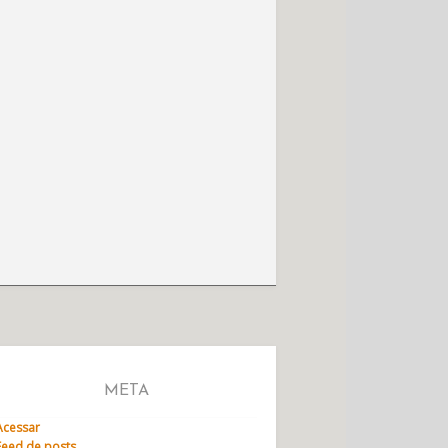
META
Acessar
Feed de posts