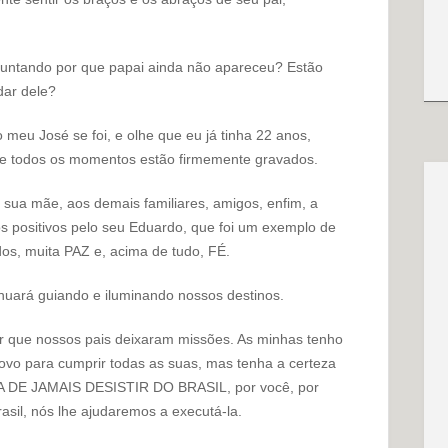
guntando por que papai ainda não apareceu? Estão
dar dele?
 meu José se foi, e olhe que eu já tinha 22 anos,
oje todos os momentos estão firmemente gravados.
 sua mãe, aos demais familiares, amigos, enfim, a
 positivos pelo seu Eduardo, que foi um exemplo de
dos, muita PAZ e, acima de tudo, FÉ.
uará guiando e iluminando nossos destinos.
 que nossos pais deixaram missões. As minhas tenho
ovo para cumprir todas as suas, mas tenha a certeza
u, A DE JAMAIS DESISTIR DO BRASIL, por você, por
rasil, nós lhe ajudaremos a executá-la.