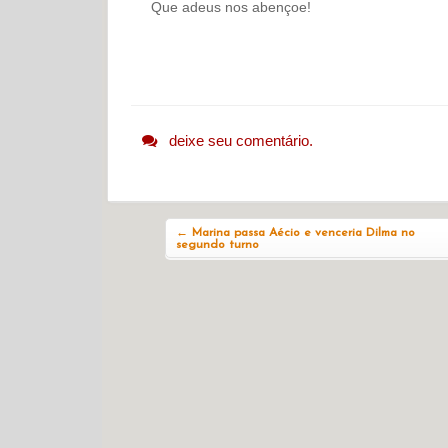
Que adeus nos abençoe!
deixe seu comentário.
Navegação do post
←
Marina passa Aécio e venceria Dilma no
segundo turno