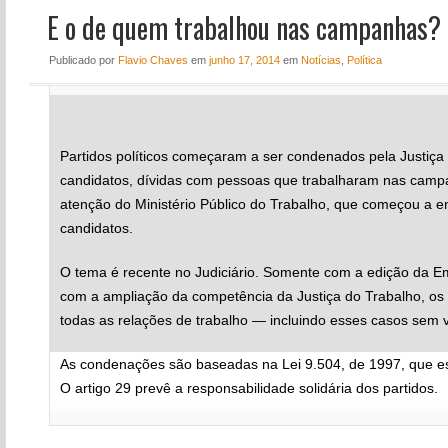
E o de quem trabalhou nas campanhas?
NOTÍCIAS
PERFIL
Publicado
por
Flavio Chaves
em
junho 17, 2014
em
Notícias
,
Política
CONTATO
Partidos políticos começaram a ser condenados pela Justiça
candidatos, dívidas com pessoas que trabalharam nas camp
atenção do Ministério Público do Trabalho, que começou a en
candidatos.
O tema é recente no Judiciário. Somente com a edição da E
com a ampliação da competência da Justiça do Trabalho, os
todas as relações de trabalho — incluindo esses casos sem v
As condenações são baseadas na Lei 9.504, de 1997, que es
O artigo 29 prevê a responsabilidade solidária dos partidos.