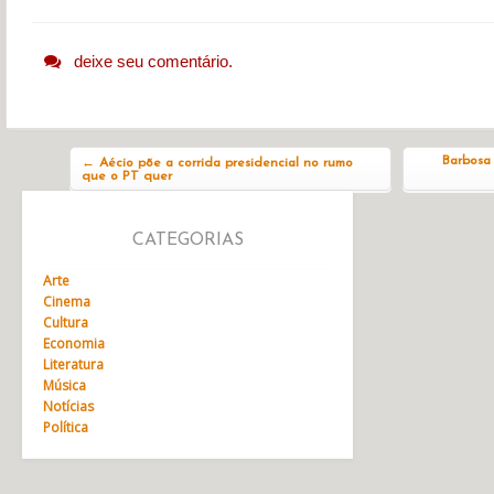
deixe seu comentário.
Navegação do post
Barbosa 
←
Aécio põe a corrida presidencial no rumo
que o PT quer
CATEGORIAS
Arte
Cinema
Cultura
Economia
Literatura
Música
Notícias
Política