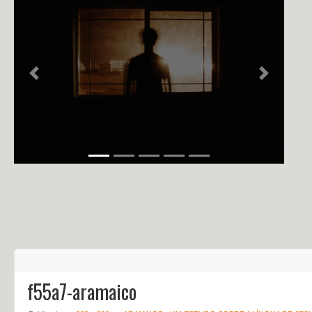
NOTÍCIAS
PERFIL
CONTATO
Previous
Next
f55a7-aramaico