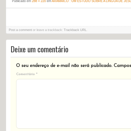
Publicado em
288 × 220
em
ARAMAICO : UM ESTUDO SOBRE A LÍNGUA DE JES
Post a comment
or leave a trackback:
Trackback URL
.
Deixe um comentário
O seu endereço de e-mail não será publicado.
Campos 
Comentário
*